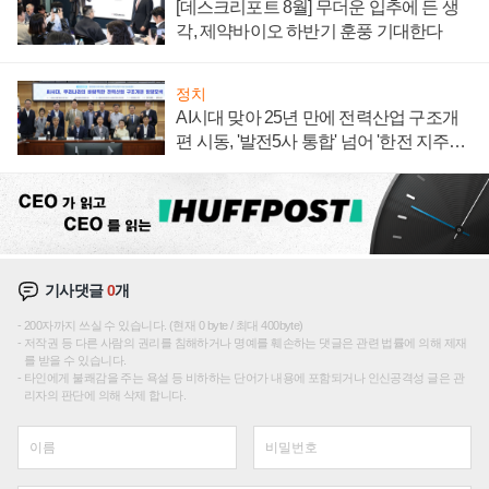
[데스크리포트 8월] 무더운 입추에 든 생
각, 제약바이오 하반기 훈풍 기대한다
정치
AI시대 맞아 25년 만에 전력산업 구조개
편 시동, '발전5사 통합' 넘어 '한전 지주사'
재편론도
기사댓글
0
개
200자까지 쓰실 수 있습니다. (현재 0 byte / 최대 400byte)
저작권 등 다른 사람의 권리를 침해하거나 명예를 훼손하는 댓글은 관련 법률에 의해 제재
를 받을 수 있습니다.
타인에게 불쾌감을 주는 욕설 등 비하하는 단어가 내용에 포함되거나 인신공격성 글은 관
리자의 판단에 의해 삭제 합니다.