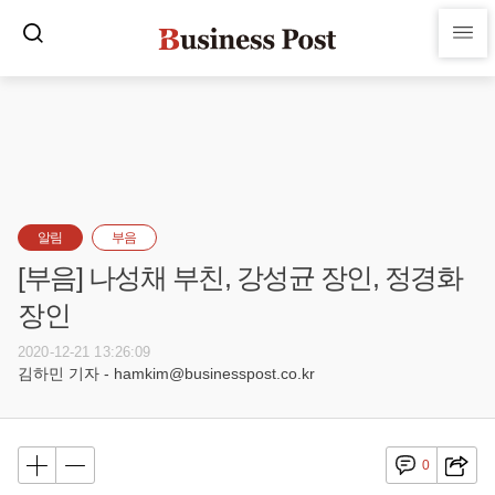
알림
부음
[부음] 나성채 부친, 강성균 장인, 정경화
장인
2020-12-21 13:26:09
김하민 기자 - hamkim@businesspost.co.kr
0