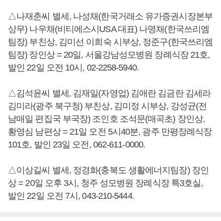
△나재춘씨 별세, 나성채(한국거래소 유가증권시장본부
상무) 나우채(비티에스시USA 대표) 나명채(한국쓰리엠
팀장) 부친상, 김미선 이희숙 시부상, 정준구(한국쓰리엠
팀장) 장인상 = 20일, 서울강남성모병원 장례식장 21호,
발인 22일 오전 10시, 02-2258-5940.
△김석윤씨 별세, 김재일(자영업) 김애란 김금란 김세라
김미라(광주 북구청) 부친상, 김미정 시부상, 강성균(전
남매일 편집국 부국장) 조인호 조석문(매곡초) 장인상,
황영심 남편상 = 21일 오전 5시40분, 광주 만평장례식장
101호, 발인 23일 오전, 062-611-0000.
△이상길씨 별세, 정경화(충북도 생활에너지팀장) 장인
상 = 20일 오후 3시, 청주 성모병원 장례식장 특3호실,
발인 22일 오전 7시, 043-210-5444.