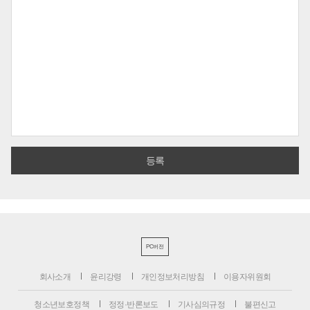
PC버전
회사소개
윤리강령
개인정보처리방침
이용자위원회
청소년보호정책
정정·반론보도
기사심의규정
불편신고