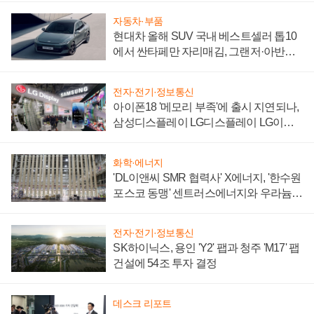
자동차·부품
현대차 올해 SUV 국내 베스트셀러 톱10
에서 싼타페만 자리매김, 그랜저·아반떼
'세단 쌍끌이'로 내수 방어
전자·전기·정보통신
아이폰18 '메모리 부족'에 출시 지연되나,
삼성디스플레이 LG디스플레이 LG이노
텍 '탈애플' 수익 다각화 속도
화학·에너지
'DL이앤씨 SMR 협력사' X에너지, '한수원
포스코 동맹' 센트러스에너지와 우라늄
계약 체결
전자·전기·정보통신
SK하이닉스, 용인 'Y2' 팹과 청주 'M17' 팹
건설에 54조 투자 결정
데스크 리포트