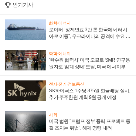
인기기사
화학·에너지
로이터 "정제연료 3만 톤 한국에서 러시
아로 이동", 우크라이나의 공격에 수요 늘
어
화학·에너지
'한수원 협력사' 미국 오클로 SMR 연구용
원자로 '임계 상태' 도달, 미국 에너지부
"중요한 이정표"
전자·전기·정보통신
SK하이닉스 1주당 375원 현금배당 실시,
추가 주주환원 계획 9월 공개 예정
사회
미국 법원 "트럼프 정부 풍력 프로젝트 동
결 조치는 위법", 해제 명령 내려