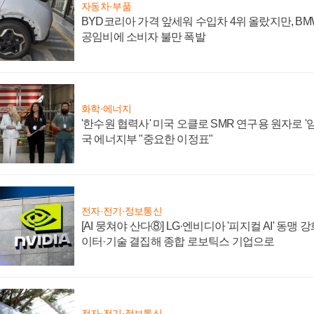
자동차·부품
BYD코리아 가격 앞세워 수입차 4위 올랐지만, B
공임비에 소비자 불만 폭발
화학·에너지
'한수원 협력사' 미국 오클로 SMR 연구용 원자로 '임
국 에너지부 "중요한 이정표"
전자·전기·정보통신
[AI 뭉쳐야 산다⑧] LG·엔비디아 '피지컬 AI' 동맹 
이터·기술 결집해 종합 로보틱스 기업으로
전자·전기·정보통신