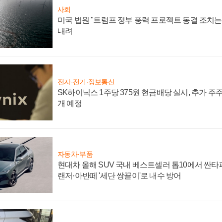
사회
미국 법원 "트럼프 정부 풍력 프로젝트 동결 조치는 
내려
전자·전기·정보통신
SK하이닉스 1주당 375원 현금배당 실시, 추가 주
개 예정
자동차·부품
현대차 올해 SUV 국내 베스트셀러 톱10에서 싼타
랜저·아반떼 '세단 쌍끌이'로 내수 방어