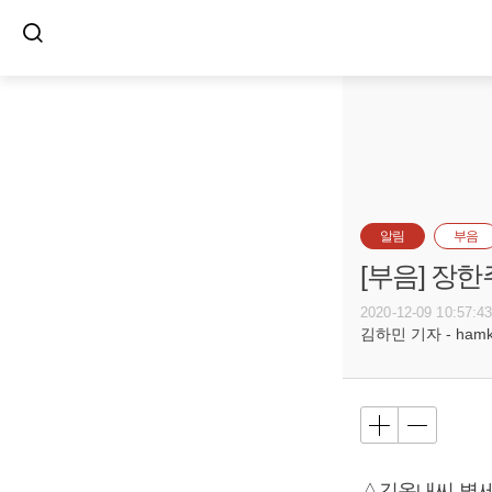
알림
부음
[부음] 장한
2020-12-09 10:57:4
김하민 기자 - hamkim
△김옥내씨 별세