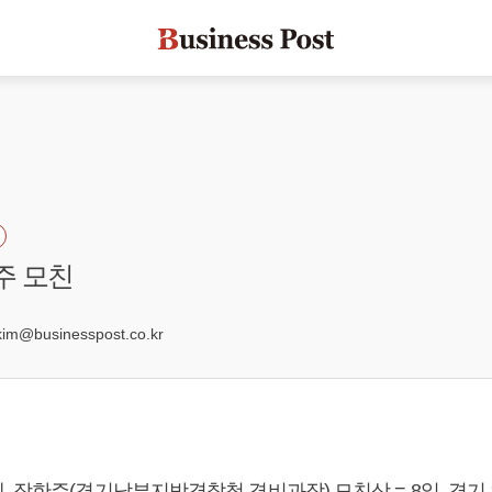
주 모친
3
@businesspost.co.kr
, 장한주(경기남부지방경찰청 경비과장) 모친상 = 8일, 경기