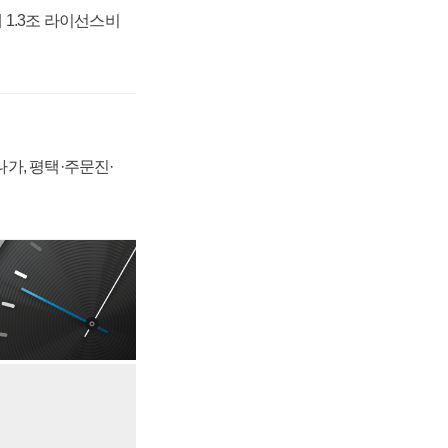
 1.3조 라이선스비
가, 평택·주문진·