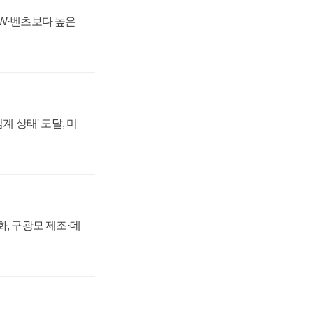
MW·벤츠보다 높은
계 상태' 도달, 미
강화, 구광모 제조·데