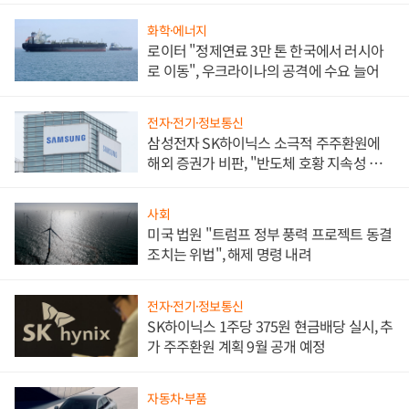
화학·에너지
로이터 "정제연료 3만 톤 한국에서 러시아
로 이동", 우크라이나의 공격에 수요 늘어
전자·전기·정보통신
삼성전자 SK하이닉스 소극적 주주환원에
해외 증권가 비판, "반도체 호황 지속성 의
문"
사회
미국 법원 "트럼프 정부 풍력 프로젝트 동결
조치는 위법", 해제 명령 내려
전자·전기·정보통신
SK하이닉스 1주당 375원 현금배당 실시, 추
가 주주환원 계획 9월 공개 예정
자동차·부품