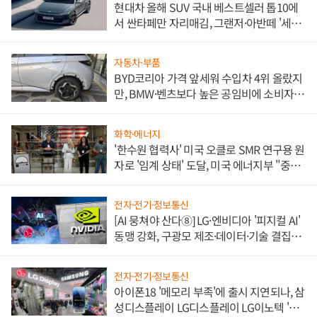
현대차 올해 SUV 국내 베스트셀러 톱10에
서 싼타페만 자리매김, 그랜저·아반떼 '세단
쌍끌이'로 내수 방어
자동차·부품
BYD코리아 가격 앞세워 수입차 4위 올랐지
만, BMW·벤츠보다 높은 공임비에 소비자
불만 폭발
화학·에너지
'한수원 협력사' 미국 오클로 SMR 연구용 원
자로 '임계 상태' 도달, 미국 에너지부 "중요
한 이정표"
전자·전기·정보통신
[AI 뭉쳐야 산다⑧] LG·엔비디아 '피지컬 AI'
동맹 강화, 구광모 제조·데이터·기술 결집
해 종합 로보틱스 기업으로
전자·전기·정보통신
아이폰18 '메모리 부족'에 출시 지연되나, 삼
성디스플레이 LG디스플레이 LG이노텍 '탈