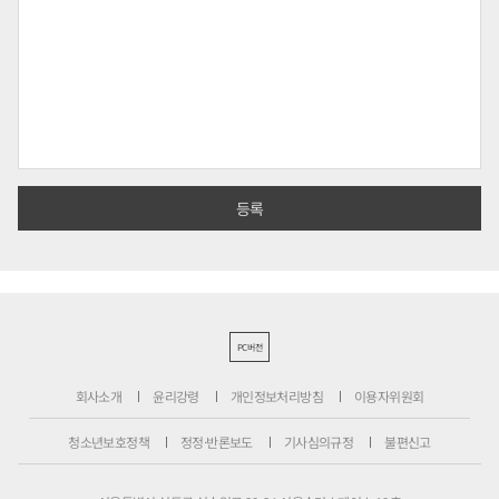
PC버전
회사소개
윤리강령
개인정보처리방침
이용자위원회
청소년보호정책
정정·반론보도
기사심의규정
불편신고