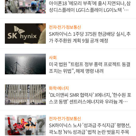
아이폰18 '메모리 부족'에 출시 지연되나, 삼
성디스플레이 LG디스플레이 LG이노텍 '탈
애플' 수익 다각화 속도
전자·전기·정보통신
SK하이닉스 1주당 375원 현금배당 실시, 추
가 주주환원 계획 9월 공개 예정
사회
미국 법원 "트럼프 정부 풍력 프로젝트 동결
조치는 위법", 해제 명령 내려
화학·에너지
'DL이앤씨 SMR 협력사' X에너지, '한수원 포
스코 동맹' 센트러스에너지와 우라늄 계약
체결
전자·전기·정보통신
SK하이닉스 노사 '성과급 주식지급' 평행선,
곽노정 'N% 성과급' 법적 논란 벗을지 주목