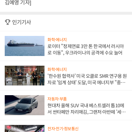
김예영 기자]
인기기사
화학·에너지
로이터 "정제연료 3만 톤 한국에서 러시아
로 이동", 우크라이나의 공격에 수요 늘어
화학·에너지
'한수원 협력사' 미국 오클로 SMR 연구용 원
자로 '임계 상태' 도달, 미국 에너지부 "중요
한 이정표"
자동차·부품
현대차 올해 SUV 국내 베스트셀러 톱10에
서 싼타페만 자리매김, 그랜저·아반떼 '세단
쌍끌이'로 내수 방어
전자·전기·정보통신