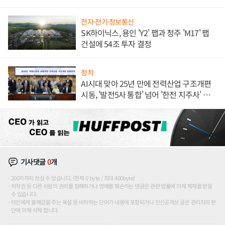
전자·전기·정보통신
SK하이닉스, 용인 'Y2' 팹과 청주 'M17' 팹
건설에 54조 투자 결정
정치
AI시대 맞아 25년 만에 전력산업 구조개편
시동, '발전5사 통합' 넘어 '한전 지주사' 재편
론도
기사댓글
0
개
200자까지 쓰실 수 있습니다. (현재 0 byte / 최대 400byte)
저작권 등 다른 사람의 권리를 침해하거나 명예를 훼손하는 댓글은 관련 법률에 의해 제재를 받을
수 있습니다.
타인에게 불쾌감을 주는 욕설 등 비하하는 단어가 내용에 포함되거나 인신공격성 글은 관리자의 판
단에 의해 삭제 합니다.