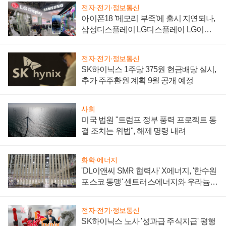
전자·전기·정보통신
아이폰18 '메모리 부족'에 출시 지연되나,
삼성디스플레이 LG디스플레이 LG이노
텍 '탈애플' 수익 다각화 속도
전자·전기·정보통신
SK하이닉스 1주당 375원 현금배당 실시,
추가 주주환원 계획 9월 공개 예정
사회
미국 법원 "트럼프 정부 풍력 프로젝트 동
결 조치는 위법", 해제 명령 내려
화학·에너지
'DL이앤씨 SMR 협력사' X에너지, '한수원
포스코 동맹' 센트러스에너지와 우라늄
계약 체결
전자·전기·정보통신
SK하이닉스 노사 '성과급 주식지급' 평행