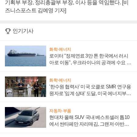
기획부 부장, 정리총괄부 부장, 이사 등을 역임했다. [비
즈니스포스트 김예영 기자]
인기기사
화학·에너지
로이터 "정제연료 3만 톤 한국에서 러시
아로 이동", 우크라이나의 공격에 수요 늘
어
화학·에너지
'한수원 협력사' 미국 오클로 SMR 연구용
원자로 '임계 상태' 도달, 미국 에너지부
"중요한 이정표"
자동차·부품
현대차 올해 SUV 국내 베스트셀러 톱10
에서 싼타페만 자리매김, 그랜저·아반떼
'세단 쌍끌이'로 내수 방어