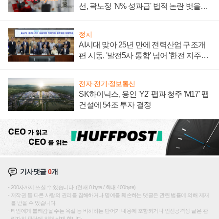
선, 곽노정 'N% 성과급' 법적 논란 벗을지
주목
정치
AI시대 맞아 25년 만에 전력산업 구조개
편 시동, '발전5사 통합' 넘어 '한전 지주사'
재편론도
전자·전기·정보통신
SK하이닉스, 용인 'Y2' 팹과 청주 'M17' 팹
건설에 54조 투자 결정
기사댓글
0
개
200자까지 쓰실 수 있습니다. (현재 0 byte / 최대 400byte)
저작권 등 다른 사람의 권리를 침해하거나 명예를 훼손하는 댓글은 관련 법률에 의해 제재
를 받을 수 있습니다.
타인에게 불쾌감을 주는 욕설 등 비하하는 단어가 내용에 포함되거나 인신공격성 글은 관
리자의 판단에 의해 삭제 합니다.