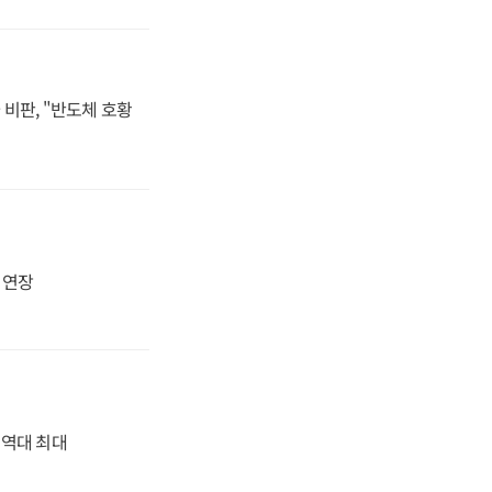
비판, "반도체 호황
지 연장
' 역대 최대