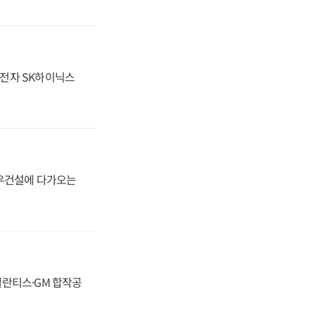
성전자 SK하이닉스
대우건설에 다가오는
스텔란티스·GM 합작공