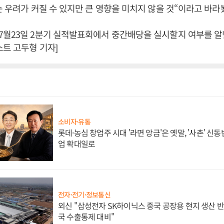
는 우려가 커질 수 있지만 큰 영향을 미치지 않을 것“이라고 바라
7월23일 2분기 실적발표회에서 중간배당을 실시할지 여부를 알
스트 고두형 기자]
소비자·유통
롯데·농심 창업주 시대 '라면 앙금'은 옛말, '사촌' 신
업 확대일로
전자·전기·정보통신
외신 "삼성전자 SK하이닉스 중국 공장용 현지 생산 반
국 수출통제 대비"