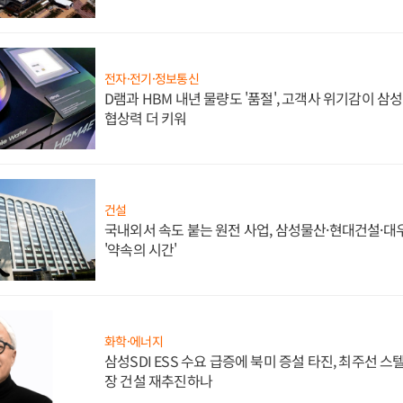
전자·전기·정보통신
D램과 HBM 내년 물량도 '품절', 고객사 위기감이 삼
협상력 더 키워
건설
국내외서 속도 붙는 원전 사업, 삼성물산·현대건설·
'약속의 시간'
화학·에너지
삼성SDI ESS 수요 급증에 북미 증설 타진, 최주선 
장 건설 재추진하나