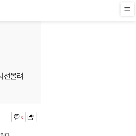
 시선몰려
0
된다.