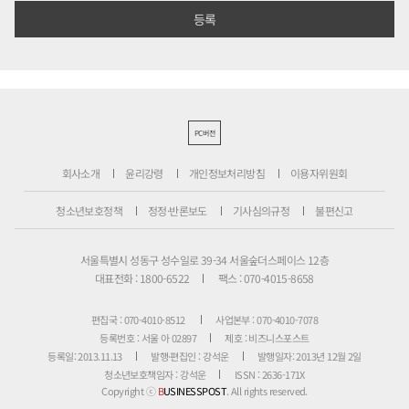
PC버전
회사소개
윤리강령
개인정보처리방침
이용자위원회
청소년보호정책
정정·반론보도
기사심의규정
불편신고
서울특별시 성동구 성수일로 39-34 서울숲더스페이스 12층
대표전화 : 1800-6522
팩스 : 070-4015-8658
편집국 : 070-4010-8512
사업본부 : 070-4010-7078
등록번호 : 서울 아 02897
제호 : 비즈니스포스트
등록일: 2013.11.13
발행·편집인 : 강석운
발행일자: 2013년 12월 2일
청소년보호책임자 : 강석운
ISSN : 2636-171X
Copyright ⓒ
B
USINESSPOST
. All rights reserved.