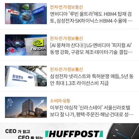
전자·전기·정보통신
엔비디아 '루빈 울트라'에도 HBM4 탑재 검
토, 삼성전자·SK하이닉스 HBM4 수율에 주
도권 갈린다
전자·전기·정보통신
[AI 뭉쳐야 산다⑧] LG·엔비디아 '피지컬 AI'
동맹 강화, 구광모 제조·데이터·기술 결집
해 종합 로보틱스 기업으로
전자·전기·정보통신
삼성전자 넷리스트와 특허분쟁 매듭, 5년 동
안 최대 1.3조 라이선스비 지급
소비자·유통
이부진 야심작 '신라스테이' 서울신라호텔
보다 잘 나가, 평택·주문진·해남·건대로 성
장판 더 넓힌다