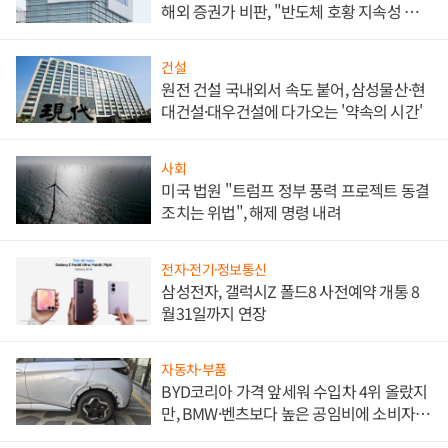
해외 증권가 비판, "반도체 호황 지속성 의
문"
건설
원전 건설 국내외서 속도 붙어, 삼성물산·현
대건설·대우건설에 다가오는 '약속의 시간'
사회
미국 법원 "트럼프 정부 풍력 프로젝트 동결
조치는 위법", 해제 명령 내려
전자·전기·정보통신
삼성전자, 갤럭시Z 폴드8 사전예약 개통 8
월31일까지 연장
자동차·부품
BYD코리아 가격 앞세워 수입차 4위 올랐지
만, BMW·벤츠보다 높은 공임비에 소비자
불만 폭발