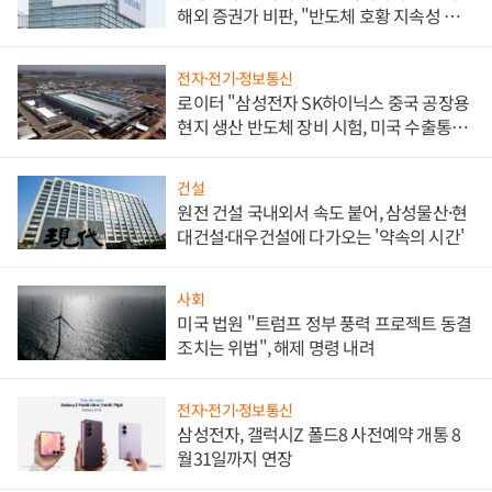
해외 증권가 비판, "반도체 호황 지속성 의
문"
전자·전기·정보통신
로이터 "삼성전자 SK하이닉스 중국 공장용
현지 생산 반도체 장비 시험, 미국 수출통제
대비"
건설
원전 건설 국내외서 속도 붙어, 삼성물산·현
대건설·대우건설에 다가오는 '약속의 시간'
사회
미국 법원 "트럼프 정부 풍력 프로젝트 동결
조치는 위법", 해제 명령 내려
전자·전기·정보통신
삼성전자, 갤럭시Z 폴드8 사전예약 개통 8
월31일까지 연장