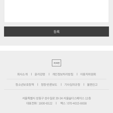
PC버전
회사소개
윤리강령
개인정보처리방침
이용자위원회
청소년보호정책
정정·반론보도
기사심의규정
불편신고
서울특별시 성동구 성수일로 39-34 서울숲더스페이스 12층
대표전화 : 1800-6522
팩스 : 070-4015-8658