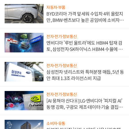
자동차·부품
BYD코리아 가격 앞세워 수입차 4위 올랐지
만, BMW·벤츠보다 높은 공임비에 소비자
불만 폭발
전자·전기·정보통신
엔비디아 '루빈 울트라'에도 HBM4 탑재 검
토, 삼성전자·SK하이닉스 HBM4 수율에 주
도권 갈린다
전자·전기·정보통신
삼성전자 넷리스트와 특허분쟁 매듭, 5년 동
안 최대 1.3조 라이선스비 지급
전자·전기·정보통신
[AI 뭉쳐야 산다⑧] LG·엔비디아 '피지컬 AI'
동맹 강화, 구광모 제조·데이터·기술 결집
해 종합 로보틱스 기업으로
소비자·유통