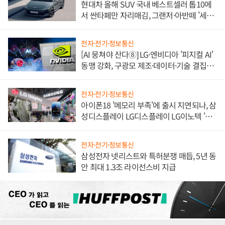
현대차 올해 SUV 국내 베스트셀러 톱10에
서 싼타페만 자리매김, 그랜저·아반떼 '세단
쌍끌이'로 내수 방어
전자·전기·정보통신
[AI 뭉쳐야 산다⑧] LG·엔비디아 '피지컬 AI'
동맹 강화, 구광모 제조·데이터·기술 결집
해 종합 로보틱스 기업으로
전자·전기·정보통신
아이폰18 '메모리 부족'에 출시 지연되나, 삼
성디스플레이 LG디스플레이 LG이노텍 '탈
애플' 수익 다각화 속도
전자·전기·정보통신
삼성전자 넷리스트와 특허분쟁 매듭, 5년 동
안 최대 1.3조 라이선스비 지급