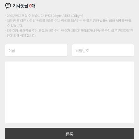
기사댓글
0
개
200자까지 쓰실 수 있습니다. (현재 0 byte / 최대 400byte)
저작권 등 다른 사람의 권리를 침해하거나 명예를 훼손하는 댓글은 관련 법률에 의해 제재를 받을
수 있습니다.
타인에게 불쾌감을 주는 욕설 등 비하하는 단어가 내용에 포함되거나 인신공격성 글은 관리자의 판
단에 의해 삭제 합니다.