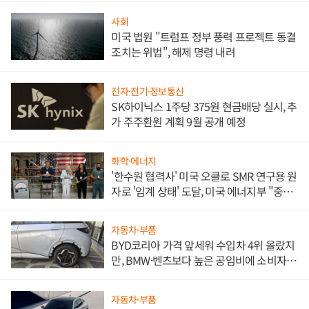
사회
미국 법원 "트럼프 정부 풍력 프로젝트 동결
조치는 위법", 해제 명령 내려
전자·전기·정보통신
SK하이닉스 1주당 375원 현금배당 실시, 추
가 주주환원 계획 9월 공개 예정
화학·에너지
'한수원 협력사' 미국 오클로 SMR 연구용 원
자로 '임계 상태' 도달, 미국 에너지부 "중요
한 이정표"
자동차·부품
BYD코리아 가격 앞세워 수입차 4위 올랐지
만, BMW·벤츠보다 높은 공임비에 소비자
불만 폭발
자동차·부품