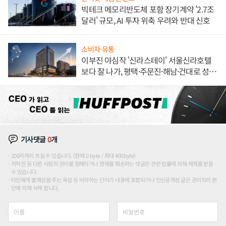
빅테크 메모리반도체 포함 장기계약 '2.7조
달러' 규모, AI 투자 위축 우려와 반대 신호
소비자·유통
이부진 야심작 '신라스테이' 서울신라호텔
보다 잘 나가, 평택·주문진·해남·건대로 성
장판 더 넓힌다
기사댓글
0
개
200자까지 쓰실 수 있습니다. (현재 0 byte / 최대 400byte)
저작권 등 다른 사람의 권리를 침해하거나 명예를 훼손하는 댓글은 관련 법률에 의해 제재를 받을
수 있습니다.
타인에게 불쾌감을 주는 욕설 등 비하하는 단어가 내용에 포함되거나 인신공격성 글은 관리자의 판
단에 의해 삭제 합니다.