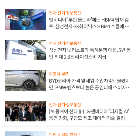
전자·전기·정보통신
엔비디아 '루빈 울트라'에도 HBM4 탑재 검
토, 삼성전자·SK하이닉스 HBM4 수율에 주
도권 갈린다
전자·전기·정보통신
삼성전자 넷리스트와 특허분쟁 매듭, 5년 동
안 최대 1.3조 라이선스비 지급
자동차·부품
BYD코리아 가격 앞세워 수입차 4위 올랐지
만, BMW·벤츠보다 높은 공임비에 소비자
불만 폭발
전자·전기·정보통신
[AI 뭉쳐야 산다⑧] LG·엔비디아 '피지컬 AI'
동맹 강화, 구광모 제조·데이터·기술 결집
해 종합 로보틱스 기업으로
인터넷·게임·콘텐츠