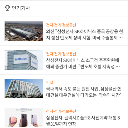
인기기사
전자·전기·정보통신
외신 "삼성전자 SK하이닉스 중국 공장용 현
지 생산 반도체 장비 시험, 미국 수출통제 대
비"
전자·전기·정보통신
삼성전자 SK하이닉스 소극적 주주환원에
해외 증권가 비판, "반도체 호황 지속성 의
문"
건설
국내외서 속도 붙는 원전 사업, 삼성물산·현
대건설·대우건설에 다가오는 '약속의 시간'
전자·전기·정보통신
삼성전자, 갤럭시Z 폴드8 사전예약 개통 8
월31일까지 연장