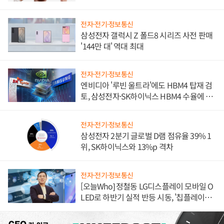
전자·전기·정보통신
삼성전자 갤럭시 Z 폴드8 시리즈 사전 판매
'144만 대' 역대 최대
전자·전기·정보통신
엔비디아 '루빈 울트라'에도 HBM4 탑재 검
토, 삼성전자·SK하이닉스 HBM4 수율에 주
도권 갈린다
전자·전기·정보통신
삼성전자 2분기 글로벌 D램 점유율 39% 1
위, SK하이닉스와 13%p 격차
전자·전기·정보통신
[오늘Who] 정철동 LG디스플레이 모바일 O
LED로 하반기 실적 반등 시동, '칩플레이
션'에 가격 인하 압박은 부담