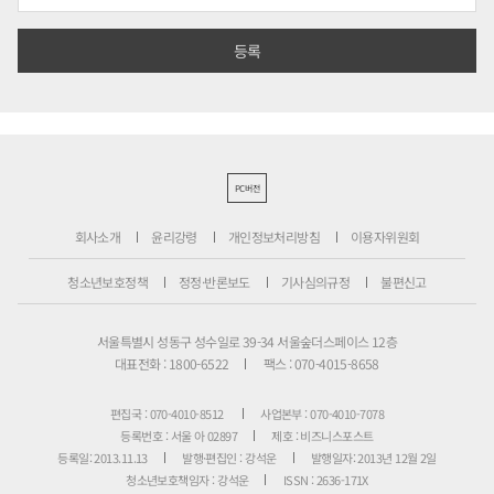
PC버전
회사소개
윤리강령
개인정보처리방침
이용자위원회
청소년보호정책
정정·반론보도
기사심의규정
불편신고
서울특별시 성동구 성수일로 39-34 서울숲더스페이스 12층
대표전화 : 1800-6522
팩스 : 070-4015-8658
편집국 : 070-4010-8512
사업본부 : 070-4010-7078
등록번호 : 서울 아 02897
제호 : 비즈니스포스트
등록일: 2013.11.13
발행·편집인 : 강석운
발행일자: 2013년 12월 2일
청소년보호책임자 : 강석운
ISSN : 2636-171X