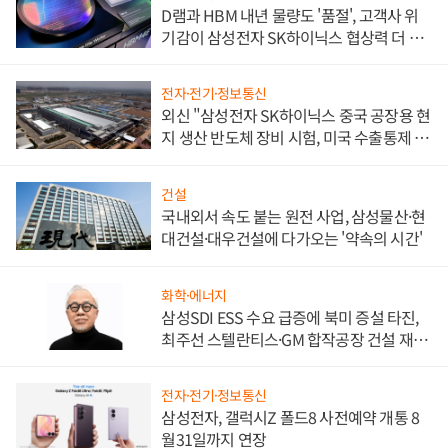
D램과 HBM 내년 물량도 '품절', 고객사 위
기감이 삼성전자 SK하이닉스 협상력 더 키
워
전자·전기·정보통신
외신 "삼성전자 SK하이닉스 중국 공장용 현
지 생산 반도체 장비 시험, 미국 수출통제 대
비"
건설
국내외서 속도 붙는 원전 사업, 삼성물산·현
대건설·대우건설에 다가오는 '약속의 시간'
화학·에너지
삼성SDI ESS 수요 급증에 북미 증설 타진,
최주선 스텔란티스·GM 합작공장 건설 재추
진하나
전자·전기·정보통신
삼성전자, 갤럭시Z 폴드8 사전예약 개통 8
월31일까지 연장