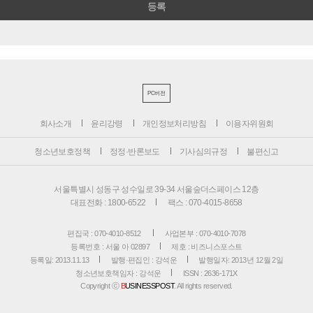
PC버전
회사소개
윤리강령
개인정보처리방침
이용자위원회
청소년보호정책
정정·반론보도
기사심의규정
불편신고
서울특별시 성동구 성수일로 39-34 서울숲더스페이스 12층
대표전화 : 1800-6522
팩스 : 070-4015-8658
편집국 : 070-4010-8512
사업본부 : 070-4010-7078
등록번호 : 서울 아 02897
제호 : 비즈니스포스트
등록일: 2013.11.13
발행·편집인 : 강석운
발행일자: 2013년 12월 2일
청소년보호책임자 : 강석운
ISSN : 2636-171X
Copyright ⓒ
B
USINESSPOST
. All rights reserved.