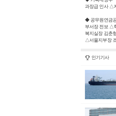
과장급 인사 △
◆ 공무원연금
부서장 전보 △
복지실장 김춘
△서울지부장 
인기기사