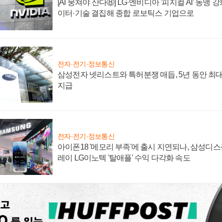
[AI 뭉쳐야 산다⑧] LG·엔비디아 '피지컬 AI' 동맹 
이터·기술 결집해 종합 로보틱스 기업으로
전자·전기·정보통신
삼성전자 넷리스트와 특허분쟁 매듭, 5년 동안 최대
지급
전자·전기·정보통신
아이폰18 '메모리 부족'에 출시 지연되나, 삼성디
레이 LG이노텍 '탈애플' 수익 다각화 속도