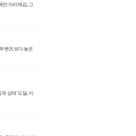
페만 자리매김, 그
MW·벤츠보다 높은
계 상태' 도달, 미