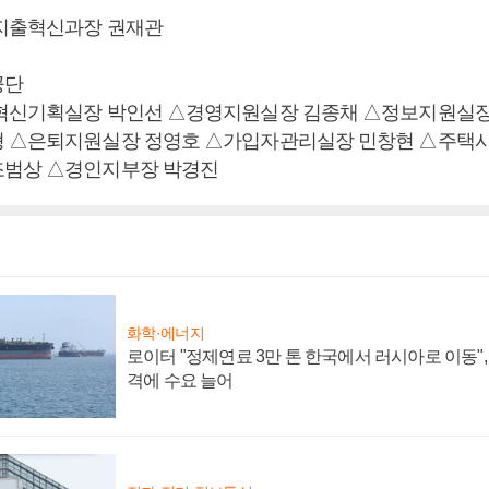
지출혁신과장 권재관
공단
혁신기획실장 박인선 △경영지원실장 김종채 △정보지원실장
형 △은퇴지원실장 정영호 △가입자관리실장 민창현 △주택
조범상 △경인지부장 박경진
화학·에너지
로이터 "정제연료 3만 톤 한국에서 러시아로 이동"
격에 수요 늘어