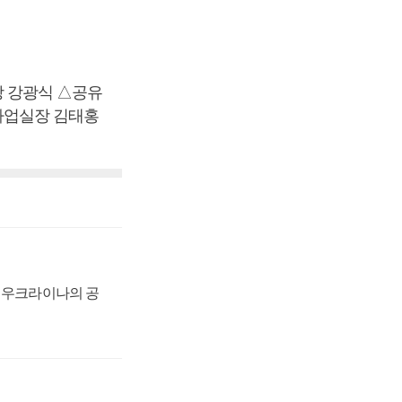
 강광식 △공유
사업실장 김태홍
, 우크라이나의 공