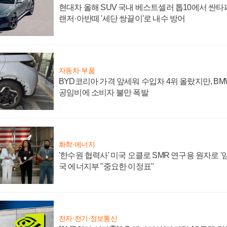
현대차 올해 SUV 국내 베스트셀러 톱10에서 싼타
랜저·아반떼 '세단 쌍끌이'로 내수 방어
자동차·부품
BYD코리아 가격 앞세워 수입차 4위 올랐지만, B
공임비에 소비자 불만 폭발
화학·에너지
'한수원 협력사' 미국 오클로 SMR 연구용 원자로 '임
국 에너지부 "중요한 이정표"
전자·전기·정보통신