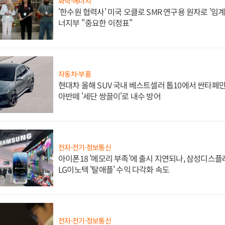
화학·에너지
'한수원 협력사' 미국 오클로 SMR 연구용 원자로 '임계 
너지부 "중요한 이정표"
자동차·부품
현대차 올해 SUV 국내 베스트셀러 톱10에서 싼타페만
아반떼 '세단 쌍끌이'로 내수 방어
전자·전기·정보통신
아이폰18 '메모리 부족'에 출시 지연되나, 삼성디스
LG이노텍 '탈애플' 수익 다각화 속도
전자·전기·정보통신