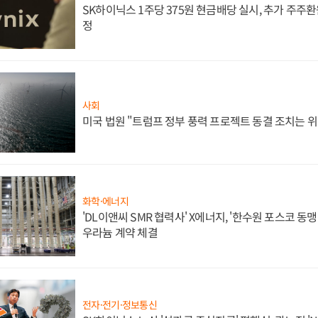
SK하이닉스 1주당 375원 현금배당 실시, 추가 주주환
정
사회
미국 법원 "트럼프 정부 풍력 프로젝트 동결 조치는 위
화학·에너지
'DL이앤씨 SMR 협력사' X에너지, '한수원 포스코 
우라늄 계약 체결
전자·전기·정보통신