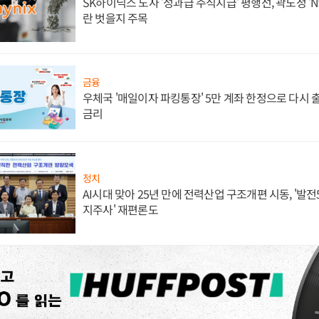
SK하이닉스 노사 '성과급 주식지급' 평행선, 곽노정 'N
란 벗을지 주목
금융
우체국 '매일이자 파킹통장' 5만 계좌 한정으로 다시 출시
금리
정치
AI시대 맞아 25년 만에 전력산업 구조개편 시동, '발전5
지주사' 재편론도