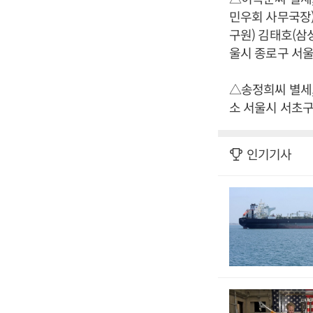
민우회 사무국장)
구원) 김태호(삼성
울시 종로구 서울대병
△송정희씨 별세,
소 서울시 서초구 
인기기사