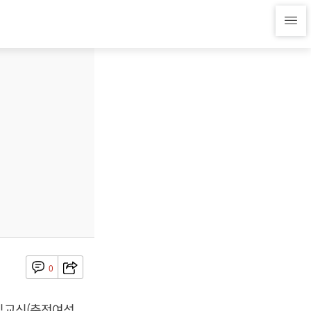
0
 김교신(춘전여성