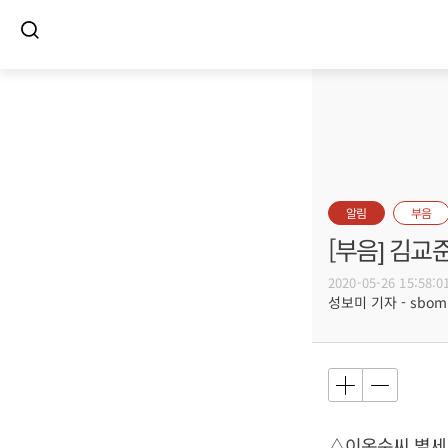
알림
부음
[부음] 김교
2020-05-26 15:58:0
성보미 기자 - sbomi@
△이옥순씨 별세,