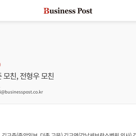
준 모친, 전형우 모친
1
businesspost.co.kr
 김교준(중앙일보, 더존 고문) 김교연(강남세브란스병원 의사)