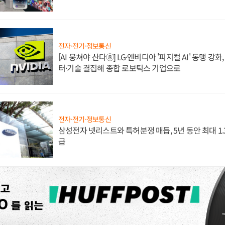
전자·전기·정보통신
[AI 뭉쳐야 산다⑧] LG·엔비디아 '피지컬 AI' 동맹 강
터·기술 결집해 종합 로보틱스 기업으로
전자·전기·정보통신
삼성전자 넷리스트와 특허분쟁 매듭, 5년 동안 최대 1
급