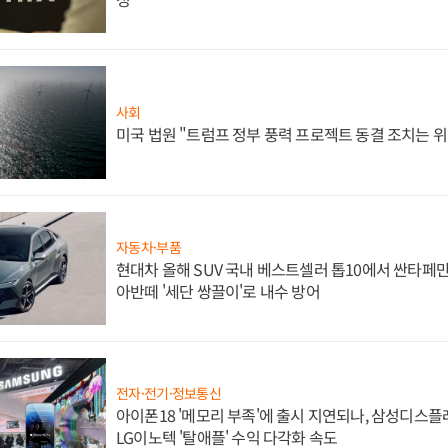
사회
미국 법원 "트럼프 정부 풍력 프로젝트 동결 조치는 위
자동차·부품
현대차 올해 SUV 국내 베스트셀러 톱10에서 싼타페만
아반떼 '세단 쌍끌이'로 내수 방어
전자·전기·정보통신
아이폰18 '메모리 부족'에 출시 지연되나, 삼성디스
LG이노텍 '탈애플' 수익 다각화 속도