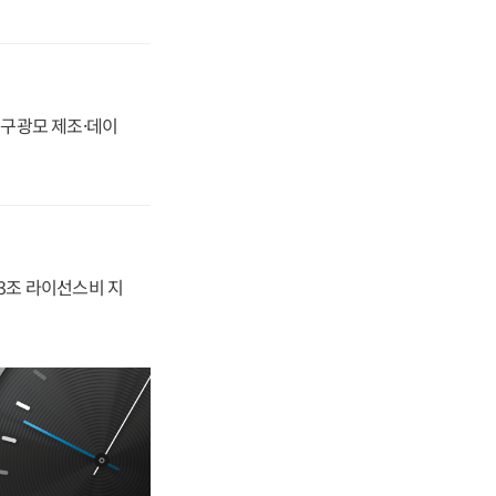
화, 구광모 제조·데이
.3조 라이선스비 지