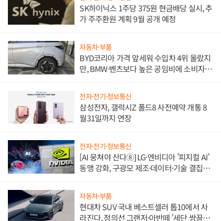
SK하이닉스 1주당 375원 현금배당 실시, 추
가 주주환원 계획 9월 공개 예정
자동차·부품
BYD코리아 가격 앞세워 수입차 4위 올랐지
만, BMW·벤츠보다 높은 공임비에 소비자
불만 폭발
전자·전기·정보통신
삼성전자, 갤럭시Z 폴드8 사전예약 개통 8
월31일까지 연장
전자·전기·정보통신
[AI 뭉쳐야 산다⑧] LG·엔비디아 '피지컬 AI'
동맹 강화, 구광모 제조·데이터·기술 결집
해 종합 로보틱스 기업으로
자동차·부품
현대차 SUV 국내 베스트셀러 톱10에서 사
라진다, 정의선 그랜저·아반떼 '세단 쌍끌