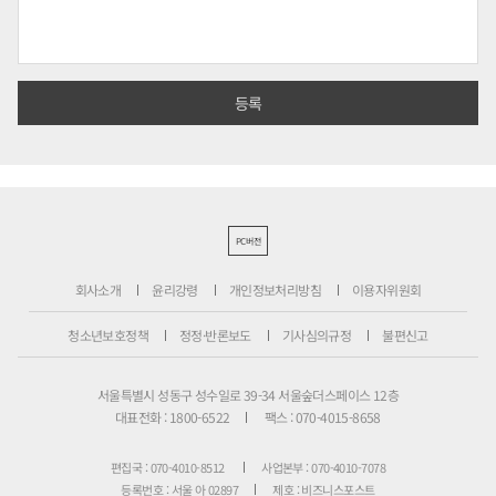
PC버전
회사소개
윤리강령
개인정보처리방침
이용자위원회
청소년보호정책
정정·반론보도
기사심의규정
불편신고
서울특별시 성동구 성수일로 39-34 서울숲더스페이스 12층
대표전화 : 1800-6522
팩스 : 070-4015-8658
편집국 : 070-4010-8512
사업본부 : 070-4010-7078
등록번호 : 서울 아 02897
제호 : 비즈니스포스트