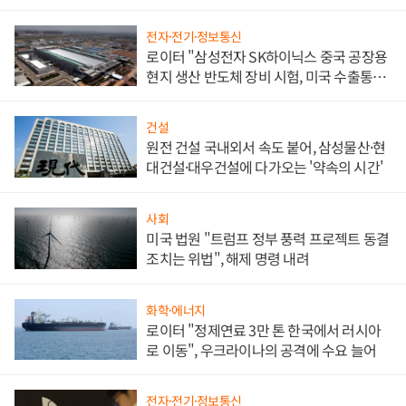
문"
전자·전기·정보통신
로이터 "삼성전자 SK하이닉스 중국 공장용
현지 생산 반도체 장비 시험, 미국 수출통제
대비"
건설
원전 건설 국내외서 속도 붙어, 삼성물산·현
대건설·대우건설에 다가오는 '약속의 시간'
사회
미국 법원 "트럼프 정부 풍력 프로젝트 동결
조치는 위법", 해제 명령 내려
화학·에너지
로이터 "정제연료 3만 톤 한국에서 러시아
로 이동", 우크라이나의 공격에 수요 늘어
전자·전기·정보통신