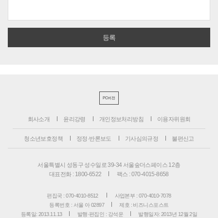
PC버전
회사소개
윤리강령
개인정보처리방침
이용자위원회
청소년보호정책
정정·반론보도
기사심의규정
불편신고
서울특별시 성동구 성수일로 39-34 서울숲더스페이스 12층
대표전화 : 1800-6522
팩스 : 070-4015-8658
편집국 : 070-4010-8512
사업본부 : 070-4010-7078
등록번호 : 서울 아 02897
제호 : 비즈니스포스트
등록일: 2013.11.13
발행·편집인 : 강석운
발행일자: 2013년 12월 2일