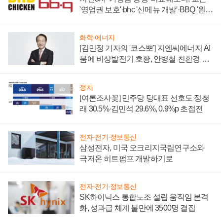
'영업권 보호'·bhc '신메뉴 개발'·BBQ '원가
부담'
화학·에너지
[김민정 기자의 '코스뽀'] 지엔씨에너지 AI
붐에 비상발전기 호황, 안병철 친환경 에
너지 발전전문기업 향한다
정치
[여론조사꽃] 민주당 당대표 선호도 정청
래 30.5%·김민석 29.6%, 0.9%p 초접전
전자·전기·정보통신
삼성전자, 미국 오크리지국립연구소와
극저온 히트펌프 개발하기로
전자·전기·정보통신
SK하이닉스 통합노조 설립 움직임 본격
화, 성과급 체계 불만에 3500명 결집