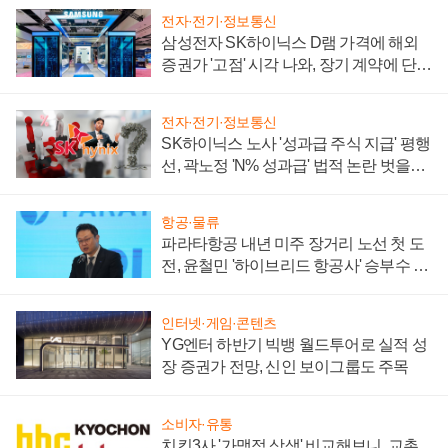
전자·전기·정보통신
삼성전자 SK하이닉스 D램 가격에 해외
증권가 '고점' 시각 나와, 장기 계약에 단점
부각
전자·전기·정보통신
SK하이닉스 노사 '성과급 주식 지급' 평행
선, 곽노정 'N% 성과급' 법적 논란 벗을지
주목
항공·물류
파라타항공 내년 미주 장거리 노선 첫 도
전, 윤철민 '하이브리드 항공사' 승부수 통
할까
인터넷·게임·콘텐츠
YG엔터 하반기 빅뱅 월드투어로 실적 성
장 증권가 전망, 신인 보이그룹도 주목
소비자·유통
치킨3사 '가맹점 상생' 비교해보니, 교촌