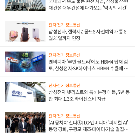
국내외서 속도 붙는 원전 사업, 삼성물산·현
대건설·대우건설에 다가오는 '약속의 시간'
전자·전기·정보통신
삼성전자, 갤럭시Z 폴드8 사전예약 개통 8
월31일까지 연장
전자·전기·정보통신
엔비디아 '루빈 울트라'에도 HBM4 탑재 검
토, 삼성전자·SK하이닉스 HBM4 수율에 주
도권 갈린다
전자·전기·정보통신
삼성전자 넷리스트와 특허분쟁 매듭, 5년 동
안 최대 1.3조 라이선스비 지급
전자·전기·정보통신
[AI 뭉쳐야 산다⑧] LG·엔비디아 '피지컬 AI'
동맹 강화, 구광모 제조·데이터·기술 결집