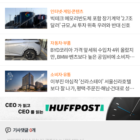
해 종합 로보틱스 기업으로
인터넷·게임·콘텐츠
빅테크 메모리반도체 포함 장기계약 '2.7조
달러' 규모, AI 투자 위축 우려와 반대 신호
자동차·부품
BYD코리아 가격 앞세워 수입차 4위 올랐지
만, BMW·벤츠보다 높은 공임비에 소비자
불만 폭발
소비자·유통
이부진 야심작 '신라스테이' 서울신라호텔
보다 잘 나가, 평택·주문진·해남·건대로 성
장판 더 넓힌다
기사댓글
0
개