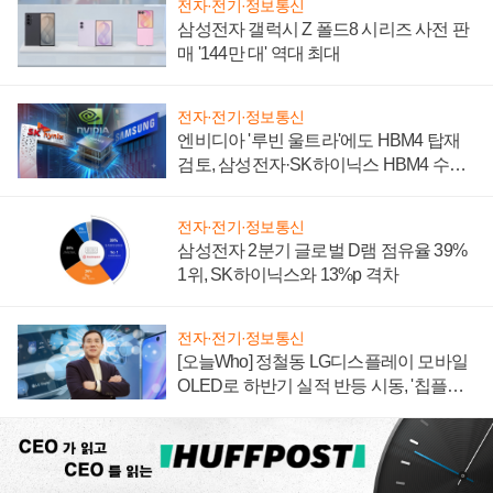
전자·전기·정보통신
삼성전자 갤럭시 Z 폴드8 시리즈 사전 판
매 '144만 대' 역대 최대
전자·전기·정보통신
엔비디아 '루빈 울트라'에도 HBM4 탑재
검토, 삼성전자·SK하이닉스 HBM4 수율
에 주도권 갈린다
전자·전기·정보통신
삼성전자 2분기 글로벌 D램 점유율 39%
1위, SK하이닉스와 13%p 격차
전자·전기·정보통신
[오늘Who] 정철동 LG디스플레이 모바일
OLED로 하반기 실적 반등 시동, '칩플레
이션'에 가격 인하 압박은 부담