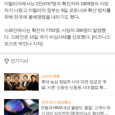
이탈리아에서는 2만4747명의 확진자와 1809명의 사망
자가 나왔고 이탈리아 정부는 9일 코로나19 확산 방지를
위해 전국에 봉쇄명령을 내리기도 했다.
스페인에서는 확진자 7753명, 사망자 288명이 발생했
다. 스페인은 15일 국가 비상사태를 선포했다. [비즈니스
포스트 박안나 기자]
인기기사
소비자·유통
롯데·농심 창업주 시대 '라면 앙금'은 옛
말, '사촌' 신동빈·신동원 시대 협업 확대
일로
전자·전기·정보통신
D램과 HBM 내년 물량도 '품절', 고객사 위
기감이 삼성전자 SK하이닉스 협상력 더