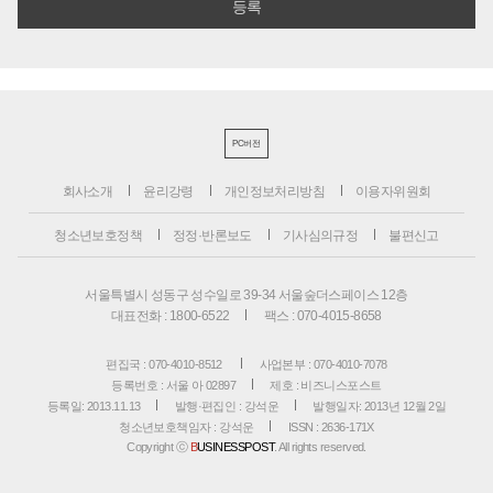
PC버전
회사소개
윤리강령
개인정보처리방침
이용자위원회
청소년보호정책
정정·반론보도
기사심의규정
불편신고
서울특별시 성동구 성수일로 39-34 서울숲더스페이스 12층
대표전화 : 1800-6522
팩스 : 070-4015-8658
편집국 : 070-4010-8512
사업본부 : 070-4010-7078
등록번호 : 서울 아 02897
제호 : 비즈니스포스트
등록일: 2013.11.13
발행·편집인 : 강석운
발행일자: 2013년 12월 2일
청소년보호책임자 : 강석운
ISSN : 2636-171X
Copyright ⓒ
B
USINESSPOST
. All rights reserved.