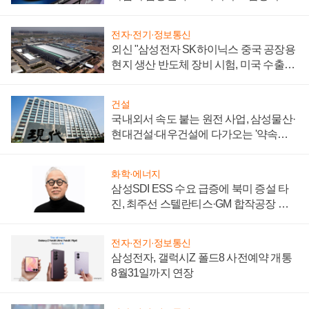
키워
전자·전기·정보통신
외신 "삼성전자 SK하이닉스 중국 공장용
현지 생산 반도체 장비 시험, 미국 수출통
제 대비"
건설
국내외서 속도 붙는 원전 사업, 삼성물산·
현대건설·대우건설에 다가오는 '약속의
시간'
화학·에너지
삼성SDI ESS 수요 급증에 북미 증설 타
진, 최주선 스텔란티스·GM 합작공장 건
설 재추진하나
전자·전기·정보통신
삼성전자, 갤럭시Z 폴드8 사전예약 개통
8월31일까지 연장