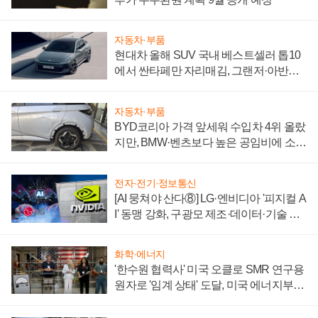
자동차·부품
현대차 올해 SUV 국내 베스트셀러 톱10
에서 싼타페만 자리매김, 그랜저·아반떼
'세단 쌍끌이'로 내수 방어
자동차·부품
BYD코리아 가격 앞세워 수입차 4위 올랐
지만, BMW·벤츠보다 높은 공임비에 소비
자 불만 폭발
전자·전기·정보통신
[AI 뭉쳐야 산다⑧] LG·엔비디아 '피지컬 A
I' 동맹 강화, 구광모 제조·데이터·기술 결
집해 종합 로보틱스 기업으로
화학·에너지
'한수원 협력사' 미국 오클로 SMR 연구용
원자로 '임계 상태' 도달, 미국 에너지부
"중요한 이정표"