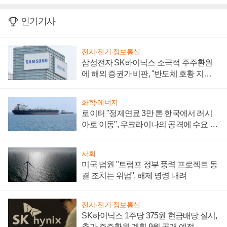
인기기사
전자·전기·정보통신
삼성전자 SK하이닉스 소극적 주주환원
에 해외 증권가 비판, "반도체 호황 지속
성 의문"
화학·에너지
로이터 "정제연료 3만 톤 한국에서 러시
아로 이동", 우크라이나의 공격에 수요 늘
어
사회
미국 법원 "트럼프 정부 풍력 프로젝트 동
결 조치는 위법", 해제 명령 내려
전자·전기·정보통신
SK하이닉스 1주당 375원 현금배당 실시,
추가 주주환원 계획 9월 공개 예정