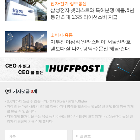
전자·전기·정보통신
삼성전자 넷리스트와 특허분쟁 매듭, 5년
동안 최대 1.3조 라이선스비 지급
소비자·유통
이부진 야심작 '신라스테이' 서울신라호
텔보다 잘 나가, 평택·주문진·해남·건대로
성장판 더 넓힌다
기사댓글
0
개
200자까지 쓰실 수 있습니다. (현재 0 byte / 최대 400byte)
저작권 등 다른 사람의 권리를 침해하거나 명예를 훼손하는 댓글은 관련 법률에 의해 제재
를 받을 수 있습니다.
타인에게 불쾌감을 주는 욕설 등 비하하는 단어가 내용에 포함되거나 인신공격성 글은 관
리자의 판단에 의해 삭제 합니다.