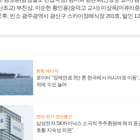
산초교) 부친상, 이순헌 황인용(숭덕고 교사) 이상옥(머큐리증
오후, 빈소 광주광역시 광산구 스카이장례식장 201호, 발인 12일
화학·에너지
로이터 "정제연료 3만 톤 한국에서 러시아로 이동"
격에 수요 늘어
전자·전기·정보통신
삼성전자 SK하이닉스 소극적 주주환원에 해외 증권
호황 지속성 의문"