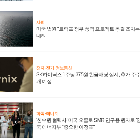
사회
미국 법원 "트럼프 정부 풍력 프로젝트 동결 조치는 
내려
전자·전기·정보통신
SK하이닉스 1주당 375원 현금배당 실시, 추가 주
개 예정
화학·에너지
'한수원 협력사' 미국 오클로 SMR 연구용 원자로 '임
국 에너지부 "중요한 이정표"