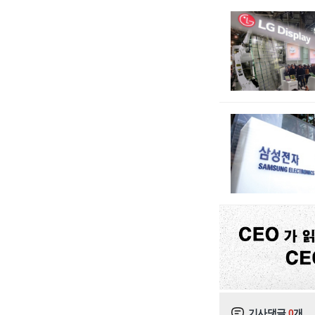
기사댓글
0
개