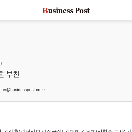
훈 부친
7
on@businesspost.co.kr
, 김상훈(광남일보 편집국장) 김미희 김은희(신창중 교사) 