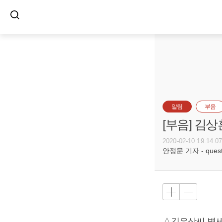
알림
부음
[부음] 김상
2020-02-10 19:14:0
안정문 기자 - questi
△김유상씨 별세