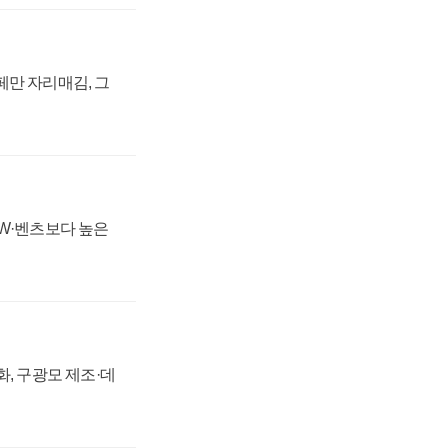
페만 자리매김, 그
MW·벤츠보다 높은
강화, 구광모 제조·데