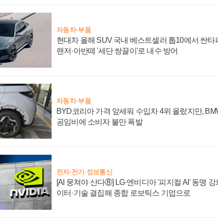
자동차·부품
현대차 올해 SUV 국내 베스트셀러 톱10에서 싼타
랜저·아반떼 '세단 쌍끌이'로 내수 방어
자동차·부품
BYD코리아 가격 앞세워 수입차 4위 올랐지만, B
공임비에 소비자 불만 폭발
전자·전기·정보통신
[AI 뭉쳐야 산다⑧] LG·엔비디아 '피지컬 AI' 동맹 
이터·기술 결집해 종합 로보틱스 기업으로