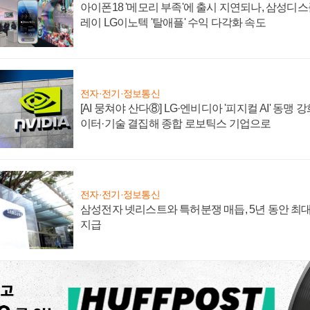
아이폰18 '메모리 부족'에 출시 지연되나, 삼성디
레이 LG이노텍 '탈애플' 수익 다각화 속도
전자·전기·정보통신
[AI 뭉쳐야 산다⑧] LG·엔비디아 '피지컬 AI' 동맹 
이터·기술 결집해 종합 로보틱스 기업으로
전자·전기·정보통신
삼성전자 넷리스트와 특허분쟁 매듭, 5년 동안 최대
지급