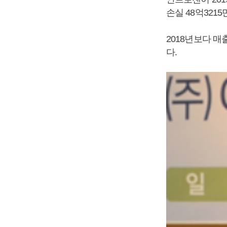
손실 48억321
2018년보다 매출
다.