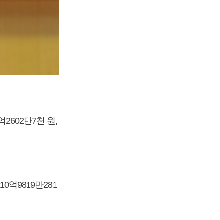
2602만7천 원,
0억9819만281