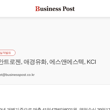
실적발표
안트로젠, 애경유화, 에스앤에스텍, KCI
5
@businesspost.co.kr
년 개별기준으로 매출 41억4756만8021원, 영업손실 29억179