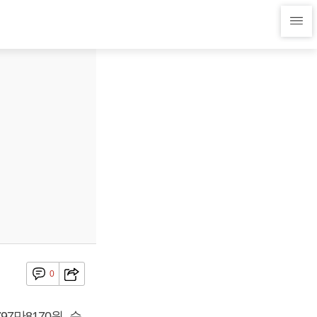
0
7만8170원, 순