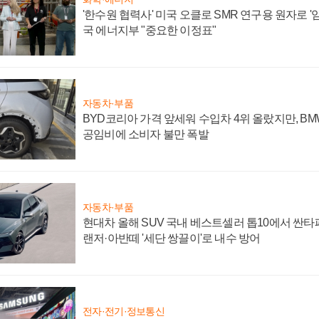
'한수원 협력사' 미국 오클로 SMR 연구용 원자로 '임
국 에너지부 "중요한 이정표"
자동차·부품
BYD코리아 가격 앞세워 수입차 4위 올랐지만, B
공임비에 소비자 불만 폭발
자동차·부품
현대차 올해 SUV 국내 베스트셀러 톱10에서 싼타
랜저·아반떼 '세단 쌍끌이'로 내수 방어
전자·전기·정보통신