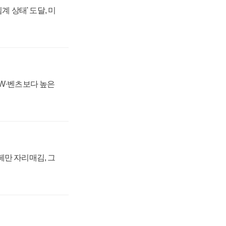
계 상태' 도달, 미
MW·벤츠보다 높은
페만 자리매김, 그