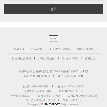
PC버전
회사소개
윤리강령
개인정보처리방침
이용자위원회
청소년보호정책
정정·반론보도
기사심의규정
불편신고
서울특별시 성동구 성수일로 39-34 서울숲더스페이스 12층
대표전화 : 1800-6522
팩스 : 070-4015-8658
편집국 : 070-4010-8512
사업본부 : 070-4010-7078
등록번호 : 서울 아 02897
제호 : 비즈니스포스트
등록일: 2013.11.13
발행·편집인 : 강석운
발행일자: 2013년 12월 2일
청소년보호책임자 : 강석운
ISSN : 2636-171X
Copyright ⓒ
B
USINESSPOST
. All rights reserved.