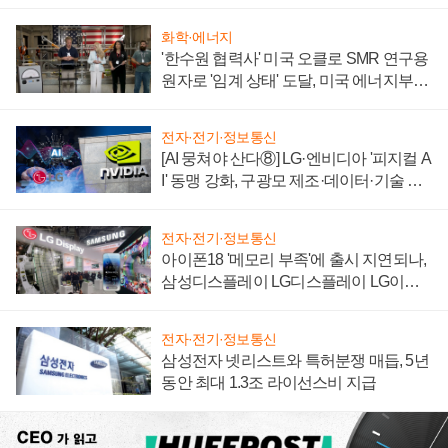
자 불만 폭발
화학·에너지
'한수원 협력사' 미국 오클로 SMR 연구용
원자로 '임계 상태' 도달, 미국 에너지부
"중요한 이정표"
전자·전기·정보통신
[AI 뭉쳐야 산다⑧] LG·엔비디아 '피지컬 A
I' 동맹 강화, 구광모 제조·데이터·기술 결
집해 종합 로보틱스 기업으로
전자·전기·정보통신
아이폰18 '메모리 부족'에 출시 지연되나,
삼성디스플레이 LG디스플레이 LG이노
텍 '탈애플' 수익 다각화 속도
전자·전기·정보통신
삼성전자 넷리스트와 특허분쟁 매듭, 5년
동안 최대 1.3조 라이선스비 지급