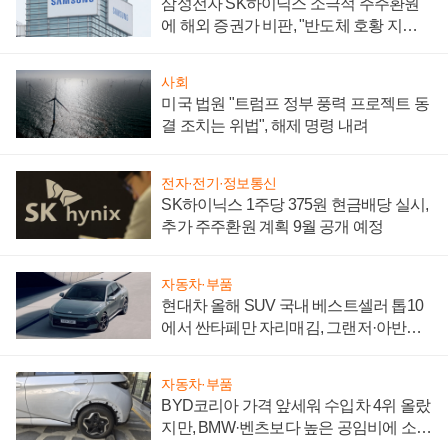
삼성전자 SK하이닉스 소극적 주주환원
에 해외 증권가 비판, "반도체 호황 지속
성 의문"
사회
미국 법원 "트럼프 정부 풍력 프로젝트 동
결 조치는 위법", 해제 명령 내려
전자·전기·정보통신
SK하이닉스 1주당 375원 현금배당 실시,
추가 주주환원 계획 9월 공개 예정
자동차·부품
현대차 올해 SUV 국내 베스트셀러 톱10
에서 싼타페만 자리매김, 그랜저·아반떼
'세단 쌍끌이'로 내수 방어
자동차·부품
BYD코리아 가격 앞세워 수입차 4위 올랐
지만, BMW·벤츠보다 높은 공임비에 소비