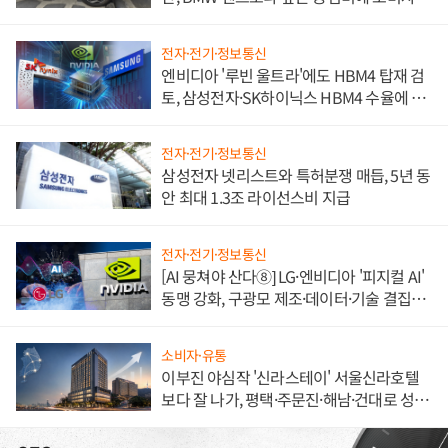
불만 폭발
전자·전기·정보통신
엔비디아 '루빈 울트라'에도 HBM4 탑재 검
토, 삼성전자·SK하이닉스 HBM4 수율에 주
도권 갈린다
전자·전기·정보통신
삼성전자 넷리스트와 특허분쟁 매듭, 5년 동
안 최대 1.3조 라이선스비 지급
전자·전기·정보통신
[AI 뭉쳐야 산다⑧] LG·엔비디아 '피지컬 AI'
동맹 강화, 구광모 제조·데이터·기술 결집
해 종합 로보틱스 기업으로
소비자·유통
이부진 야심작 '신라스테이' 서울신라호텔
보다 잘 나가, 평택·주문진·해남·건대로 성
장판 더 넓힌다