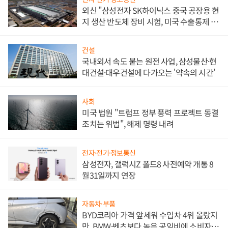
외신 "삼성전자 SK하이닉스 중국 공장용 현
지 생산 반도체 장비 시험, 미국 수출통제 대
비"
건설
국내외서 속도 붙는 원전 사업, 삼성물산·현
대건설·대우건설에 다가오는 '약속의 시간'
사회
미국 법원 "트럼프 정부 풍력 프로젝트 동결
조치는 위법", 해제 명령 내려
전자·전기·정보통신
삼성전자, 갤럭시Z 폴드8 사전예약 개통 8
월31일까지 연장
자동차·부품
BYD코리아 가격 앞세워 수입차 4위 올랐지
만, BMW·벤츠보다 높은 공임비에 소비자