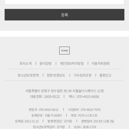
PC버전
회사소개
윤리강령
개인정보처리방침
이용자위원회
청소년보호정책
정정·반론보도
기사심의규정
불편신고
서울특별시 성동구 성수일로 39-34 서울숲더스페이스 12층
대표전화 : 1800-6522
팩스 : 070-4015-8658
편집국 : 070-4010-8512
사업본부 : 070-4010-7078
등록번호 : 서울 아 02897
제호 : 비즈니스포스트
등록일: 2013.11.13
발행·편집인 : 강석운
발행일자: 2013년 12월 2일
청소년보호책임자 : 강석운
ISSN : 2636-171X