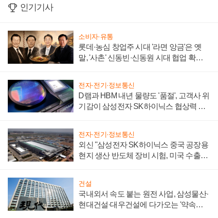
인기기사
소비자·유통
롯데·농심 창업주 시대 '라면 앙금'은 옛
말, '사촌' 신동빈·신동원 시대 협업 확대
일로
전자·전기·정보통신
D램과 HBM 내년 물량도 '품절', 고객사 위
기감이 삼성전자 SK하이닉스 협상력 더
키워
전자·전기·정보통신
외신 "삼성전자 SK하이닉스 중국 공장용
현지 생산 반도체 장비 시험, 미국 수출통
제 대비"
건설
국내외서 속도 붙는 원전 사업, 삼성물산·
현대건설·대우건설에 다가오는 '약속의
시간'