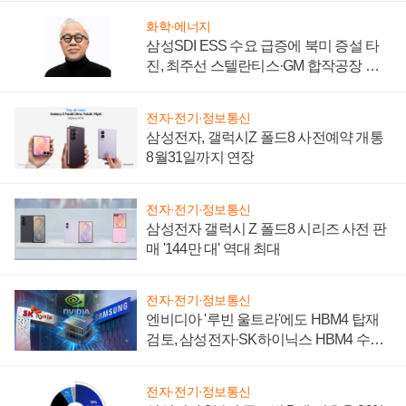
화학·에너지
삼성SDI ESS 수요 급증에 북미 증설 타
진, 최주선 스텔란티스·GM 합작공장 건
설 재추진하나
전자·전기·정보통신
삼성전자, 갤럭시Z 폴드8 사전예약 개통
8월31일까지 연장
전자·전기·정보통신
삼성전자 갤럭시 Z 폴드8 시리즈 사전 판
매 '144만 대' 역대 최대
전자·전기·정보통신
엔비디아 '루빈 울트라'에도 HBM4 탑재
검토, 삼성전자·SK하이닉스 HBM4 수율
에 주도권 갈린다
전자·전기·정보통신