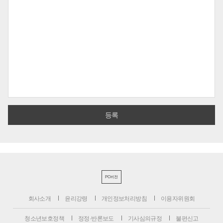
PC버전
회사소개
윤리강령
개인정보처리방침
이용자위원회
청소년보호정책
정정·반론보도
기사심의규정
불편신고