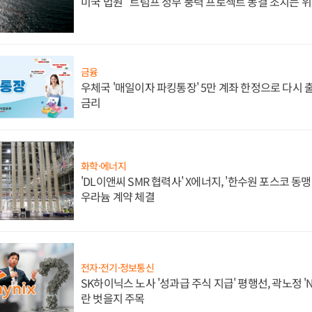
미국 법원 "트럼프 정부 풍력 프로젝트 동결 조치는 위
금융
우체국 '매일이자 파킹통장' 5만 계좌 한정으로 다시 출시
금리
화학·에너지
'DL이앤씨 SMR 협력사' X에너지, '한수원 포스코 
우라늄 계약 체결
전자·전기·정보통신
SK하이닉스 노사 '성과급 주식 지급' 평행선, 곽노정 '
란 벗을지 주목