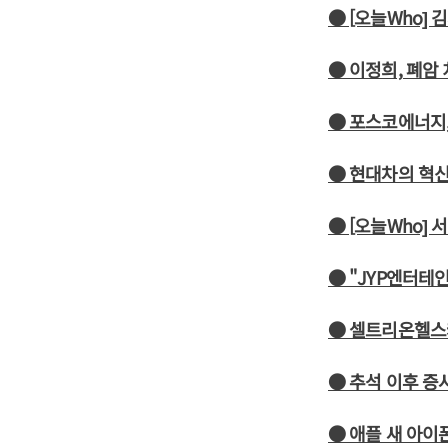
● [오늘Who]
● 이정희, 폐암
● 포스코에너지
● 현대차의 혁신
● [오늘Who]
● "JYP엔터테
● 셀트리온헬스케
● 추석 이후 증
● 애플 새 아이폰