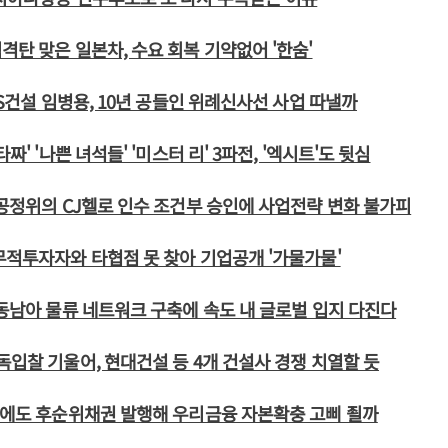
격탄 맞은 일본차, 수요 회복 기약없어 '한숨'
GS건설 임병용, 10년 공들인 위례신사선 사업 따낼까
짜' '나쁜 녀석들' '미스터 리' 3파전, '엑시트'도 뒷심
 공정위의 CJ헬로 인수 조건부 승인에 사업전략 변화 불가피
무적투자자와 타협점 못 찾아 기업공개 '가물가물'
 동남아 물류 네트워크 구축에 속도 내 글로벌 입지 다진다
독입찰 기울어, 현대건설 등 4개 건설사 경쟁 치열할 듯
기에도 후순위채권 발행해 우리금융 자본확충 고삐 죌까