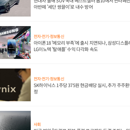
현대차 올해 SUV 국내 베스트셀러 톱10에서 싼타페만
아반떼 '세단 쌍끌이'로 내수 방어
전자·전기·정보통신
아이폰18 '메모리 부족'에 출시 지연되나, 삼성디스
LG이노텍 '탈애플' 수익 다각화 속도
전자·전기·정보통신
SK하이닉스 1주당 375원 현금배당 실시, 추가 주주환
정
사회