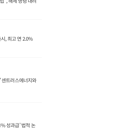
법", 해제 명령 내려
, 최고 연 2.0%
동맹' 센트러스에너지와
N% 성과급' 법적 논