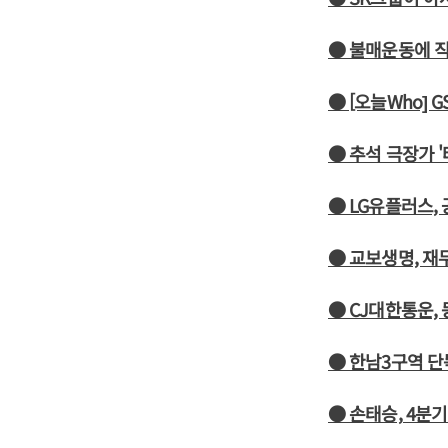
● 불매운동에 직
● [오늘Who] 
● 추석 극장가 '타
● LG유플러스,
● 교보생명, 재
● CJ대한통운,
● 한남3구역 단
● 손태승, 4분