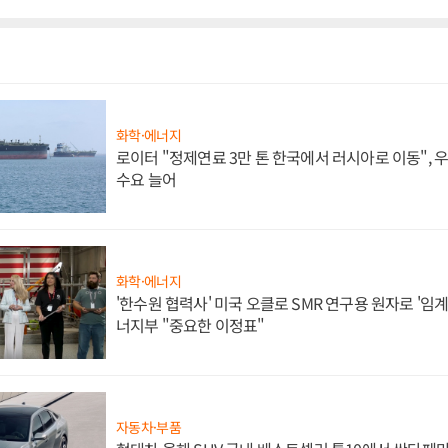
화학·에너지
로이터 "정제연료 3만 톤 한국에서 러시아로 이동",
수요 늘어
화학·에너지
'한수원 협력사' 미국 오클로 SMR 연구용 원자로 '임계 
너지부 "중요한 이정표"
자동차·부품