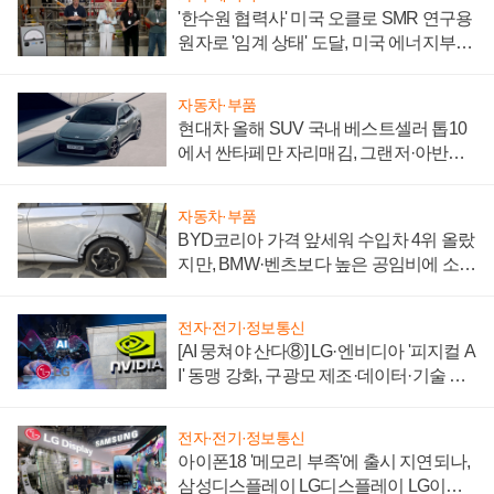
'한수원 협력사' 미국 오클로 SMR 연구용
원자로 '임계 상태' 도달, 미국 에너지부
"중요한 이정표"
자동차·부품
현대차 올해 SUV 국내 베스트셀러 톱10
에서 싼타페만 자리매김, 그랜저·아반떼
'세단 쌍끌이'로 내수 방어
자동차·부품
BYD코리아 가격 앞세워 수입차 4위 올랐
지만, BMW·벤츠보다 높은 공임비에 소비
자 불만 폭발
전자·전기·정보통신
[AI 뭉쳐야 산다⑧] LG·엔비디아 '피지컬 A
I' 동맹 강화, 구광모 제조·데이터·기술 결
집해 종합 로보틱스 기업으로
전자·전기·정보통신
아이폰18 '메모리 부족'에 출시 지연되나,
삼성디스플레이 LG디스플레이 LG이노