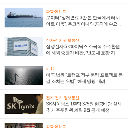
화학·에너지
로이터 "정제연료 3만 톤 한국에서 러시
아로 이동", 우크라이나의 공격에 수요 늘
어
전자·전기·정보통신
삼성전자 SK하이닉스 소극적 주주환원
에 해외 증권가 비판, "반도체 호황 지속
성 의문"
사회
미국 법원 "트럼프 정부 풍력 프로젝트 동
결 조치는 위법", 해제 명령 내려
전자·전기·정보통신
SK하이닉스 1주당 375원 현금배당 실시,
추가 주주환원 계획 9월 공개 예정
화학·에너지