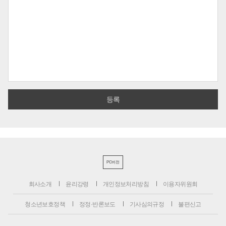
PC버전
회사소개
윤리강령
개인정보처리방침
이용자위원회
청소년보호정책
정정·반론보도
기사심의규정
불편신고