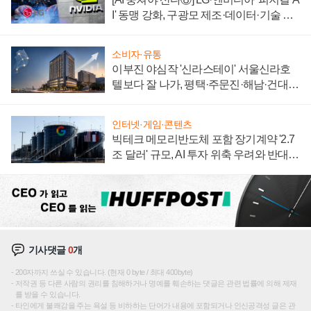
I' 동맹 강화, 구광모 제조·데이터·기술 결
집해 종합 로보틱스 기업으로
소비자·유통
이부진 야심작 '신라스테이' 서울신라호
텔보다 잘 나가, 평택·주문진·해남·건대로
성장판 더 넓힌다
인터넷·게임·콘텐츠
빅테크 메모리반도체 포함 장기계약 '2.7
조 달러' 규모, AI 투자 위축 우려와 반대
신호
기사댓글
0
개
200자까지 쓰실 수 있습니다. (현재 0 byte / 최대 400byte)
저작권 등 다른 사람의 권리를 침해하거나 명예를 훼손하는 댓글은 관련 법률에 의해 제재
를 받을 수 있습니다.
타인에게 불쾌감을 주는 욕설 등 비하하는 단어가 내용에 포함되거나 인신공격성 글은 관