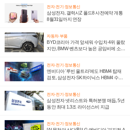
전자·전기·정보통신
삼성전자, 갤럭시Z 폴드8 사전예약 개통
8월31일까지 연장
자동차·부품
BYD코리아 가격 앞세워 수입차 4위 올랐
지만, BMW·벤츠보다 높은 공임비에 소비
자 불만 폭발
전자·전기·정보통신
엔비디아 '루빈 울트라'에도 HBM4 탑재
검토, 삼성전자·SK하이닉스 HBM4 수율
에 주도권 갈린다
전자·전기·정보통신
삼성전자 넷리스트와 특허분쟁 매듭, 5년
동안 최대 1.3조 라이선스비 지급
전자·전기·정보통신
[AI 뭉쳐야 산다⑧] LG·엔비디아 '피지컬 A