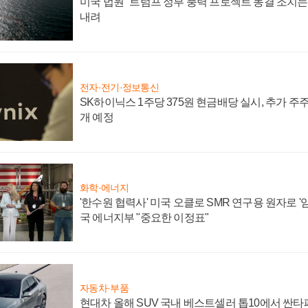
미국 법원 "트럼프 정부 풍력 프로젝트 동결 조치는 
내려
전자·전기·정보통신
SK하이닉스 1주당 375원 현금배당 실시, 추가 주
개 예정
화학·에너지
'한수원 협력사' 미국 오클로 SMR 연구용 원자로 '임
국 에너지부 "중요한 이정표"
자동차·부품
현대차 올해 SUV 국내 베스트셀러 톱10에서 싼타