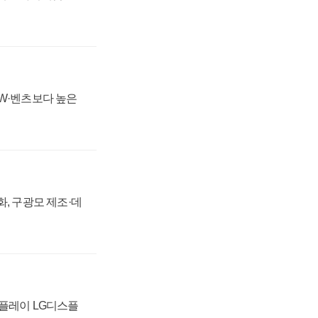
MW·벤츠보다 높은
강화, 구광모 제조·데
스플레이 LG디스플