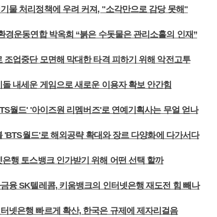
폐기물 처리정책에 우려 커져, "소각만으로 감당 못해"
인천환경운동연합 박옥희 “붉은 수돗물은 관리소홀의 인재”
고로 조업중단 모면해 막대한 타격 피하기 위해 악전고투
아이돌 내세운 게임으로 새로운 이용자 확보 안간힘
BTS월드' '아이즈원 리멤버즈'로 연예기획사는 무얼 얻나
블 'BTS월드'로 해외공략 확대와 장르 다양화에 다가서다
터넷은행 토스뱅크 인가받기 위해 어떤 선택 할까
나금융 SK텔레콤, 키움뱅크의 인터넷은행 재도전 힘 빼나
인터넷은행 빠르게 확산, 한국은 규제에 제자리걸음