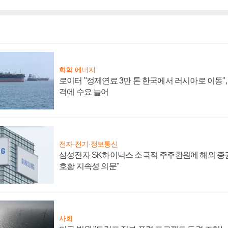
화학·에너지
로이터 "정제연료 3만 톤 한국에서 러시아로 이동"
격에 수요 늘어
전자·전기·정보통신
삼성전자 SK하이닉스 소극적 주주환원에 해외 증권
호황 지속성 의문"
사회