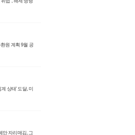
위법", 해제 명령
주환원 계획 9월 공
계 상태' 도달, 미
페만 자리매김, 그