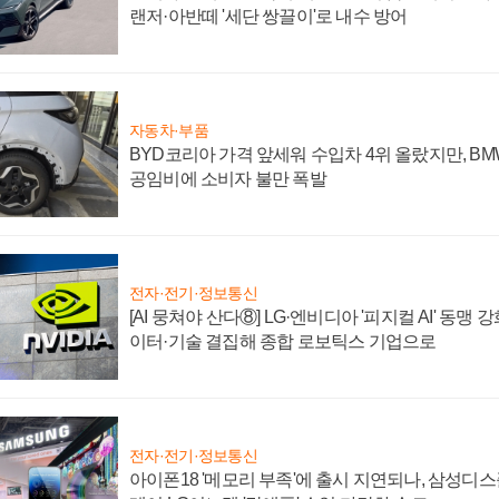
랜저·아반떼 '세단 쌍끌이'로 내수 방어
자동차·부품
BYD코리아 가격 앞세워 수입차 4위 올랐지만, B
공임비에 소비자 불만 폭발
전자·전기·정보통신
[AI 뭉쳐야 산다⑧] LG·엔비디아 '피지컬 AI' 동맹 
이터·기술 결집해 종합 로보틱스 기업으로
전자·전기·정보통신
아이폰18 '메모리 부족'에 출시 지연되나, 삼성디