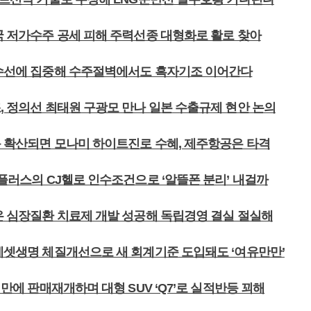
중국 저가수주 공세 피해 주력선종 대형화로 활로 찾아
특수선에 집중해 수주절벽에서도 흑자기조 이어간다
, 정의선 최태원 구광모 만나 일본 수출규제 현안 논의
동 확산되면 모나미 하이트진로 수혜, 제주항공은 타격
유플러스의 CJ헬로 인수조건으로 ‘알뜰폰 분리’ 내걸까
지온 심장질환 치료제 개발 성공해 독립경영 결실 절실해
래에셋생명 체질개선으로 새 회계기준 도입돼도 ‘여유만만’
월 만에 판매재개하며 대형 SUV ‘Q7’로 실적반등 꾀해