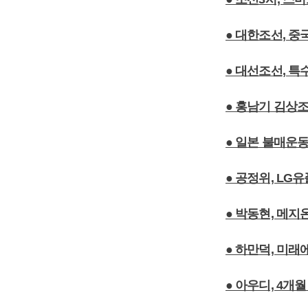
● 대한조선, 
● 대선조선, 
● 홍남기 김상조
● 일본 불매운
● 공정위, LG
● 박동현, 메
● 하만덕, 미
● 아우디, 4개