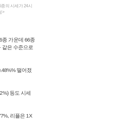
6종의 시세가 24시
썸>
6종 가운데 66종
과 같은 수준으로
.48%% 떨어졌
02%) 등도 시세
7%, 리플은 1X