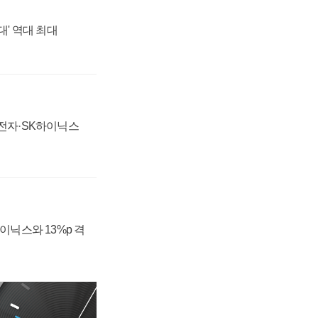
대' 역대 최대
성전자·SK하이닉스
하이닉스와 13%p 격