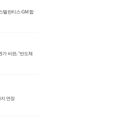
 스텔란티스·GM 합
가 비판, "반도체
까지 연장