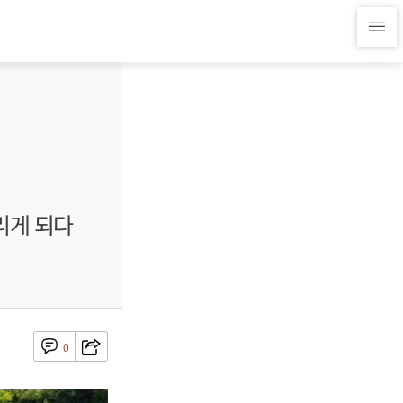
리게 되다
0