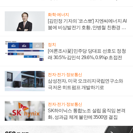
부담'
화학·에너지
[김민정 기자의 '코스뽀'] 지엔씨에너지 AI
붐에 비상발전기 호황, 안병철 친환경 에
너지 발전전문기업 향한다
정치
[여론조사꽃] 민주당 당대표 선호도 정청
래 30.5%·김민석 29.6%, 0.9%p 초접전
전자·전기·정보통신
삼성전자, 미국 오크리지국립연구소와
극저온 히트펌프 개발하기로
전자·전기·정보통신
SK하이닉스 통합노조 설립 움직임 본격
화, 성과급 체계 불만에 3500명 결집