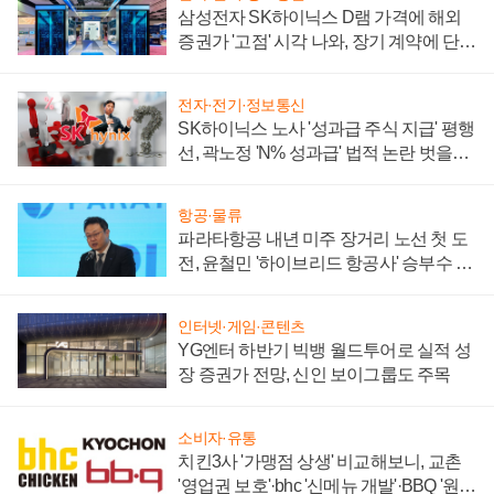
삼성전자 SK하이닉스 D램 가격에 해외
증권가 '고점' 시각 나와, 장기 계약에 단점
부각
전자·전기·정보통신
SK하이닉스 노사 '성과급 주식 지급' 평행
선, 곽노정 'N% 성과급' 법적 논란 벗을지
주목
항공·물류
파라타항공 내년 미주 장거리 노선 첫 도
전, 윤철민 '하이브리드 항공사' 승부수 통
할까
인터넷·게임·콘텐츠
YG엔터 하반기 빅뱅 월드투어로 실적 성
장 증권가 전망, 신인 보이그룹도 주목
소비자·유통
치킨3사 '가맹점 상생' 비교해보니, 교촌
'영업권 보호'·bhc '신메뉴 개발'·BBQ '원가