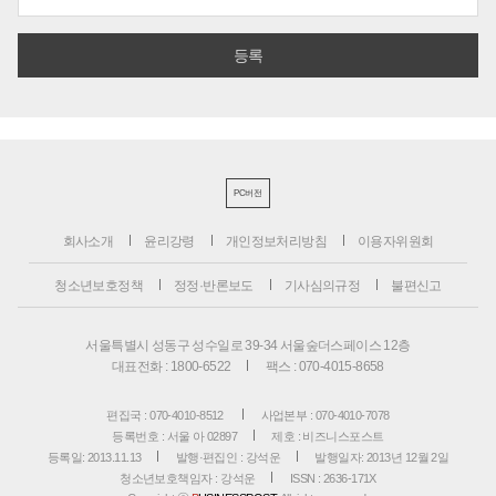
PC버전
회사소개
윤리강령
개인정보처리방침
이용자위원회
청소년보호정책
정정·반론보도
기사심의규정
불편신고
서울특별시 성동구 성수일로 39-34 서울숲더스페이스 12층
대표전화 : 1800-6522
팩스 : 070-4015-8658
편집국 : 070-4010-8512
사업본부 : 070-4010-7078
등록번호 : 서울 아 02897
제호 : 비즈니스포스트
등록일: 2013.11.13
발행·편집인 : 강석운
발행일자: 2013년 12월 2일
청소년보호책임자 : 강석운
ISSN : 2636-171X