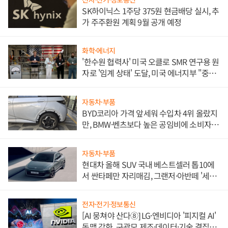
SK하이닉스 1주당 375원 현금배당 실시, 추
가 주주환원 계획 9월 공개 예정
화학·에너지
'한수원 협력사' 미국 오클로 SMR 연구용 원
자로 '임계 상태' 도달, 미국 에너지부 "중요
한 이정표"
자동차·부품
BYD코리아 가격 앞세워 수입차 4위 올랐지
만, BMW·벤츠보다 높은 공임비에 소비자
불만 폭발
자동차·부품
현대차 올해 SUV 국내 베스트셀러 톱10에
서 싼타페만 자리매김, 그랜저·아반떼 '세단
쌍끌이'로 내수 방어
전자·전기·정보통신
[AI 뭉쳐야 산다⑧] LG·엔비디아 '피지컬 AI'
동맹 강화, 구광모 제조·데이터·기술 결집