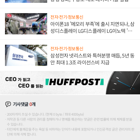
해 종합 로보틱스 기업으로
전자·전기·정보통신
아이폰18 '메모리 부족'에 출시 지연되나, 삼
성디스플레이 LG디스플레이 LG이노텍 '탈
애플' 수익 다각화 속도
전자·전기·정보통신
삼성전자 넷리스트와 특허분쟁 매듭, 5년 동
안 최대 1.3조 라이선스비 지급
기사댓글
0
개
200자까지 쓰실 수 있습니다. (현재 0 byte / 최대 400byte)
저작권 등 다른 사람의 권리를 침해하거나 명예를 훼손하는 댓글은 관련 법률에 의해 제재를 받을
수 있습니다.
타인에게 불쾌감을 주는 욕설 등 비하하는 단어가 내용에 포함되거나 인신공격성 글은 관리자의 판
단에 의해 삭제 합니다.