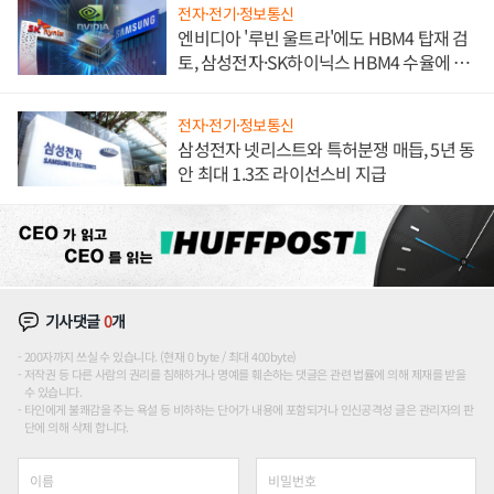
전자·전기·정보통신
엔비디아 '루빈 울트라'에도 HBM4 탑재 검
토, 삼성전자·SK하이닉스 HBM4 수율에 주
도권 갈린다
전자·전기·정보통신
삼성전자 넷리스트와 특허분쟁 매듭, 5년 동
안 최대 1.3조 라이선스비 지급
기사댓글
0
개
200자까지 쓰실 수 있습니다. (현재 0 byte / 최대 400byte)
저작권 등 다른 사람의 권리를 침해하거나 명예를 훼손하는 댓글은 관련 법률에 의해 제재를 받을
수 있습니다.
타인에게 불쾌감을 주는 욕설 등 비하하는 단어가 내용에 포함되거나 인신공격성 글은 관리자의 판
단에 의해 삭제 합니다.