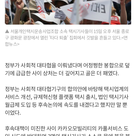
▲ ​서울개인택시운송사업조합 소속 택시기사들이 15일 오후 서울 종로
구 광화문 광장에서 열린 '타다 퇴출' 집회에서 깃발을 흔들고 있다.<연
합뉴스>
정부가 사회적 대타협을 이뤄냈다며 어정쩡한 봉합으로 덮
기에 급급한 사이 상처는 더 깊어지고 골은 더 패였다.
정부는 사회적 대타협기구의 합의안에 바탕해 택시업계의
서비스 개선, 규제혁신형 플랫폼 택시 출시, 법인 택시기사
월급제 도입 등 후속논의에 속도를 내겠다고 했지만 말 뿐
이었다.
후속대책이 미진한 사이 카카오모빌리티의 카풀서비스 도