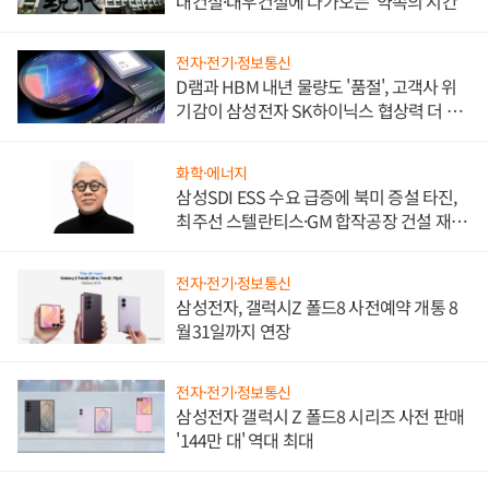
대건설·대우건설에 다가오는 '약속의 시간'
전자·전기·정보통신
D램과 HBM 내년 물량도 '품절', 고객사 위
기감이 삼성전자 SK하이닉스 협상력 더 키
워
화학·에너지
삼성SDI ESS 수요 급증에 북미 증설 타진,
최주선 스텔란티스·GM 합작공장 건설 재추
진하나
전자·전기·정보통신
삼성전자, 갤럭시Z 폴드8 사전예약 개통 8
월31일까지 연장
전자·전기·정보통신
삼성전자 갤럭시 Z 폴드8 시리즈 사전 판매
'144만 대' 역대 최대