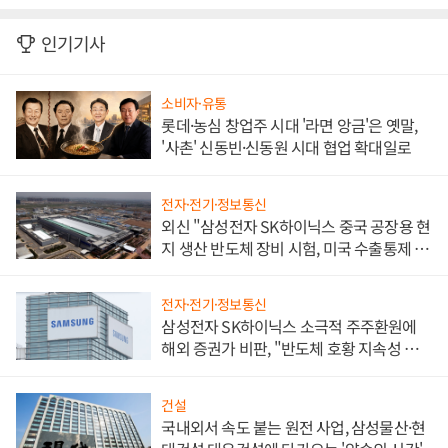
인기기사
소비자·유통
롯데·농심 창업주 시대 '라면 앙금'은 옛말,
'사촌' 신동빈·신동원 시대 협업 확대일로
전자·전기·정보통신
외신 "삼성전자 SK하이닉스 중국 공장용 현
지 생산 반도체 장비 시험, 미국 수출통제 대
비"
전자·전기·정보통신
삼성전자 SK하이닉스 소극적 주주환원에
해외 증권가 비판, "반도체 호황 지속성 의
문"
건설
국내외서 속도 붙는 원전 사업, 삼성물산·현