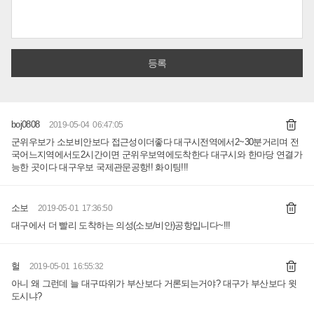
boj0808
2019-05-04 06:47:05
군위우보가 소보비안보다 접근성이더좋다 대구시전역에서2~30분거리며 전
국어느지역에서도2시간이면 군위우보역에도착한다 대구시와 한마당 연결가
능한 곳이다 대구우보 국제관문공항!! 화이팅!!!
소보
2019-05-01 17:36:50
대구에서 더 빨리 도착하는 의성(소보/비안)공항입니다~!!!
헐
2019-05-01 16:55:32
아니 왜 그런데 늘 대구따위가 부산보다 거론되는거야? 대구가 부산보다 윗
도시냐?