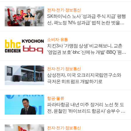
전자·전기·정보통신
SK하이닉스 노사 '성과급 주식 지급' 평행
선, 곽노정 'N% 성과급' 법적 논란 벗을지
주목
소비자·유통
치킨3사 '가맹점 상생' 비교해보니, 교촌
'영업권 보호'·bhc '신메뉴 개발'·BBQ '원가
부담'
전자·전기·정보통신
삼성전자, 미국 오크리지국립연구소와
극저온 히트펌프 개발하기로
항공·물류
파라타항공 내년 미주 장거리 노선 첫 도
전, 윤철민 '하이브리드 항공사' 승부수 통
할까
전자·전기·정보통신