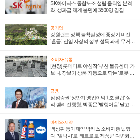
SK하이닉스 통합노조 설립 움직임 본격
화, 성과급 체계 불만에 3500명 결집
공기업
강원랜드 정책 불확실성에 중장기 비전
'흔들', 신임 사장의 정부 설득 과제 무거워
져
소비자·유통
[현장] 롯데마트 야심작 '부산 물류센터' 가
보니, 장보기 상품 자동으로 담는 '로봇 40
0대' 장관
금융
삼섬증권 '상반기 영업이익 1조 클럽' 실
적 랠리 진행형, 박종문 '발행어음' 달고 연
임 향하나
바이오·제약
백상환 동아제약 박카스 소비자층 넓혔
다, '얼박사'로 '레트로'로 제품군 다변화