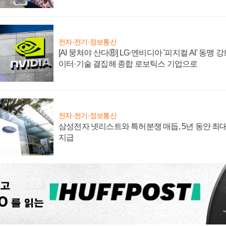
전자·전기·정보통신
[AI 뭉쳐야 산다⑧] LG·엔비디아 '피지컬 AI' 동맹 
이터·기술 결집해 종합 로보틱스 기업으로
전자·전기·정보통신
삼성전자 넷리스트와 특허분쟁 매듭, 5년 동안 최대
지급