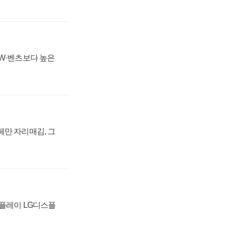
MW·벤츠보다 높은
페만 자리매김, 그
스플레이 LG디스플