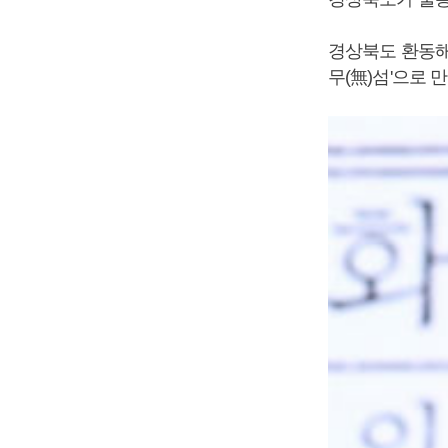
경상북도 환동해
무(無)섬'으로 