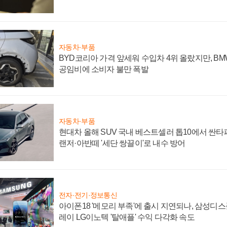
자동차·부품
BYD코리아 가격 앞세워 수입차 4위 올랐지만, B
공임비에 소비자 불만 폭발
자동차·부품
현대차 올해 SUV 국내 베스트셀러 톱10에서 싼타
랜저·아반떼 '세단 쌍끌이'로 내수 방어
전자·전기·정보통신
아이폰18 '메모리 부족'에 출시 지연되나, 삼성디
레이 LG이노텍 '탈애플' 수익 다각화 속도