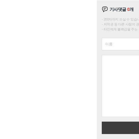
기사댓글
0
개
200자까지 쓰실 수 있습니다. 
저작권 등 다른 사람의 
타인에게 불쾌감을 주는 