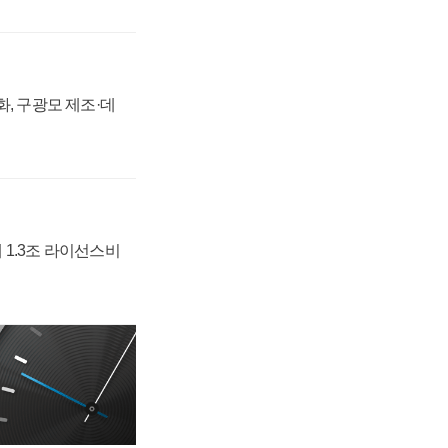
강화, 구광모 제조·데
 1.3조 라이선스비