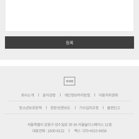
PC버전
회사소개
윤리강령
개인정보처리방침
이용자위원회
청소년보호정책
정정·반론보도
기사심의규정
불편신고
서울특별시 성동구 성수일로 39-34 서울숲더스페이스 12층
대표전화 : 1800-6522
팩스 : 070-4015-8658