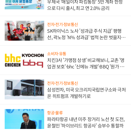
우체국 '매일이자 파킹통장' 5만 계좌 한정
으로 다시 출시, 최고 연 2.0% 금리
전자·전기·정보통신
SK하이닉스 노사 '성과급 주식 지급' 평행
선, 곽노정 'N% 성과급' 법적 논란 벗을지 주
목
소비자·유통
치킨3사 '가맹점 상생' 비교해보니, 교촌 '영
업권 보호'·bhc '신메뉴 개발'·BBQ '원가 부
담'
전자·전기·정보통신
삼성전자, 미국 오크리지국립연구소와 극저
온 히트펌프 개발하기로
항공·물류
파라타항공 내년 미주 장거리 노선 첫 도전,
윤철민 '하이브리드 항공사' 승부수 통할까