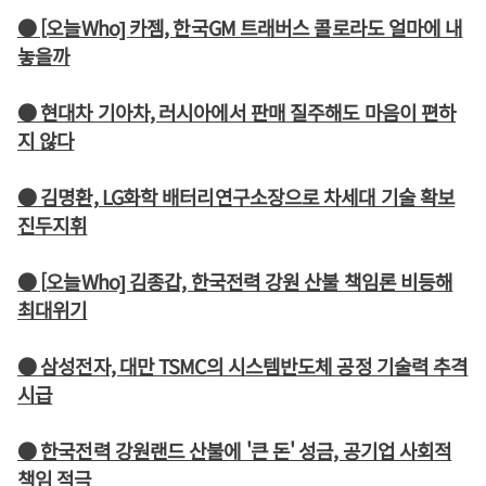
● [오늘Who] 카젬, 한국GM 트래버스 콜로라도 얼마에 내
놓을까
● 현대차 기아차, 러시아에서 판매 질주해도 마음이 편하
지 않다
● 김명환, LG화학 배터리연구소장으로 차세대 기술 확보
진두지휘
● [오늘Who] 김종갑, 한국전력 강원 산불 책임론 비등해
최대위기
● 삼성전자, 대만 TSMC의 시스템반도체 공정 기술력 추격
시급
● 한국전력 강원랜드 산불에 '큰 돈' 성금, 공기업 사회적
책임 적극