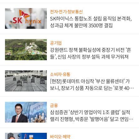
전자·전기·정보통신
SK하이닉스 통합노조 설립 움직임 본격화,
성과급 체계 불만에 3500명 결집
공기업
강원랜드 정책 불확실성에 중장기 비전 '흔
들', 신임 사장의 정부 설득 과제 무거워져
소비자·유통
[현장] 롯데마트 야심작 '부산 물류센터' 가
보니, 장보기 상품 자동으로 담는 '로봇 400
대' 장관
금융
삼섬증권 '상반기 영업이익 1조 클럽' 실적
랠리 진행형, 박종문 '발행어음' 달고 연임 향
하나
바이오·제약