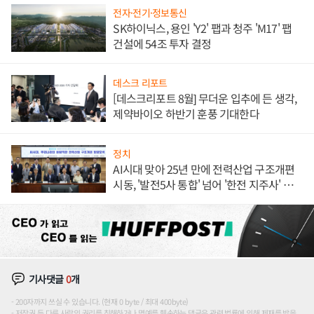
전자·전기·정보통신
SK하이닉스, 용인 'Y2' 팹과 청주 'M17' 팹
건설에 54조 투자 결정
데스크 리포트
[데스크리포트 8월] 무더운 입추에 든 생각,
제약바이오 하반기 훈풍 기대한다
정치
AI시대 맞아 25년 만에 전력산업 구조개편
시동, '발전5사 통합' 넘어 '한전 지주사' 재편
론도
기사댓글
0
개
200자까지 쓰실 수 있습니다. (현재 0 byte / 최대 400byte)
저작권 등 다른 사람의 권리를 침해하거나 명예를 훼손하는 댓글은 관련 법률에 의해 제재를 받을