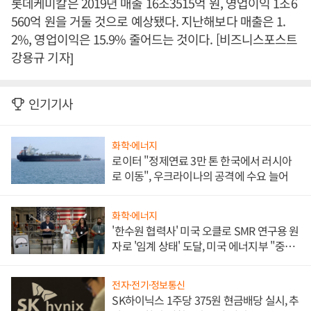
롯데케미칼은 2019년 매출 16조3515억 원, 영업이익 1조6
560억 원을 거둘 것으로 예상됐다. 지난해보다 매출은 1.
2%, 영업이익은 15.9% 줄어드는 것이다. [비즈니스포스트
강용규 기자]
인기기사
화학·에너지
로이터 "정제연료 3만 톤 한국에서 러시아
로 이동", 우크라이나의 공격에 수요 늘어
화학·에너지
'한수원 협력사' 미국 오클로 SMR 연구용 원
자로 '임계 상태' 도달, 미국 에너지부 "중요
한 이정표"
전자·전기·정보통신
SK하이닉스 1주당 375원 현금배당 실시, 추