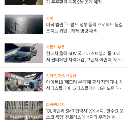
가 주주환원 계획 9월 공개 예정
사회
미국 법원 "트럼프 정부 풍력 프로젝트 동결
조치는 위법", 해제 명령 내려
자동차·부품
현대차 올해 SUV 국내 베스트셀러 톱10에
서 싼타페만 자리매김, 그랜저·아반떼 '세단
쌍끌이'로 내수 방어
전자·전기·정보통신
아이폰18 '메모리 부족'에 출시 지연되나, 삼
성디스플레이 LG디스플레이 LG이노텍 '탈
애플' 수익 다각화 속도
화학·에너지
'DL이앤씨 SMR 협력사' X에너지, '한수원 포
스코 동맹' 센트러스에너지와 우라늄 계약
체결