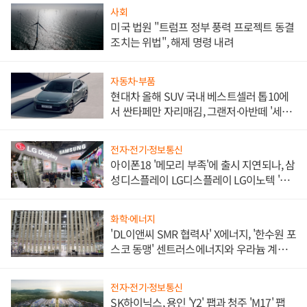
사회
미국 법원 "트럼프 정부 풍력 프로젝트 동결
조치는 위법", 해제 명령 내려
자동차·부품
현대차 올해 SUV 국내 베스트셀러 톱10에
서 싼타페만 자리매김, 그랜저·아반떼 '세단
쌍끌이'로 내수 방어
전자·전기·정보통신
아이폰18 '메모리 부족'에 출시 지연되나, 삼
성디스플레이 LG디스플레이 LG이노텍 '탈
애플' 수익 다각화 속도
화학·에너지
'DL이앤씨 SMR 협력사' X에너지, '한수원 포
스코 동맹' 센트러스에너지와 우라늄 계약
체결
전자·전기·정보통신
SK하이닉스, 용인 'Y2' 팹과 청주 'M17' 팹