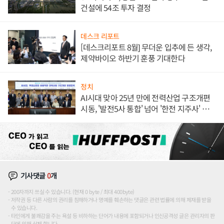
건설에 54조 투자 결정
데스크 리포트
[데스크리포트 8월] 무더운 입추에 든 생각,
제약바이오 하반기 훈풍 기대한다
정치
AI시대 맞아 25년 만에 전력산업 구조개편
시동, '발전5사 통합' 넘어 '한전 지주사' 재편
론도
기사댓글
0
개
200자까지 쓰실 수 있습니다. (현재 0 byte / 최대 400byte)
저작권 등 다른 사람의 권리를 침해하거나 명예를 훼손하는 댓글은 관련 법률에 의해 제재를 받을
수 있습니다.
타인에게 불쾌감을 주는 욕설 등 비하하는 단어가 내용에 포함되거나 인신공격성 글은 관리자의 판
단에 의해 삭제 합니다.