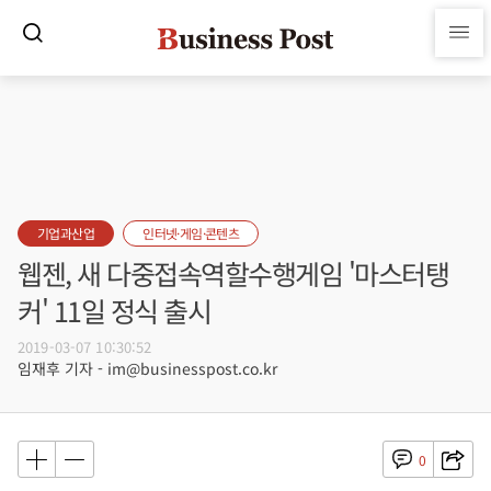
기업과산업
인터넷·게임·콘텐츠
웹젠, 새 다중접속역할수행게임 '마스터탱
커' 11일 정식 출시
2019-03-07 10:30:52
임재후 기자 - im@businesspost.co.kr
0