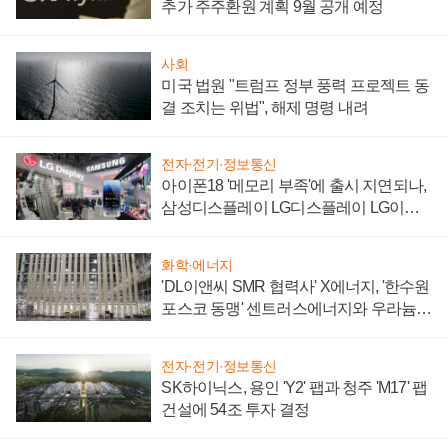
추가 주주환원 계획 9월 공개 예정
사회
미국 법원 "트럼프 정부 풍력 프로젝트 동
결 조치는 위법", 해제 명령 내려
전자·전기·정보통신
아이폰18 '메모리 부족'에 출시 지연되나,
삼성디스플레이 LG디스플레이 LG이노
텍 '탈애플' 수익 다각화 속도
화학·에너지
'DL이앤씨 SMR 협력사' X에너지, '한수원
포스코 동맹' 센트러스에너지와 우라늄
계약 체결
전자·전기·정보통신
SK하이닉스, 용인 'Y2' 팹과 청주 'M17' 팹
건설에 54조 투자 결정