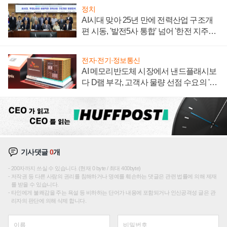
정치
AI시대 맞아 25년 만에 전력산업 구조개
편 시동, '발전5사 통합' 넘어 '한전 지주사'
재편론도
전자·전기·정보통신
AI 메모리반도체 시장에서 낸드플래시보
다 D램 부각, 고객사 물량 선점 수요의 '우
선순위'
기사댓글
0
개
200자까지 쓰실 수 있습니다. (현재 0 byte / 최대 400byte)
저작권 등 다른 사람의 권리를 침해하거나 명예를 훼손하는 댓글은 관련 법률에 의해 제재
를 받을 수 있습니다.
타인에게 불쾌감을 주는 욕설 등 비하하는 단어가 내용에 포함되거나 인신공격성 글은 관
리자의 판단에 의해 삭제 합니다.