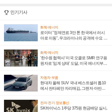
인기기사
화학·에너지
로이터 "정제연료 3만 톤 한국에서 러시
아로 이동", 우크라이나의 공격에 수요 늘
어
화학·에너지
'한수원 협력사' 미국 오클로 SMR 연구용
원자로 '임계 상태' 도달, 미국 에너지부
"중요한 이정표"
자동차·부품
현대차 올해 SUV 국내 베스트셀러 톱10
에서 싼타페만 자리매김, 그랜저·아반떼
'세단 쌍끌이'로 내수 방어
전자·전기·정보통신
SK하이닉스 1주당 375원 현금배당 실시,