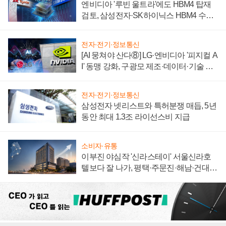
엔비디아 '루빈 울트라'에도 HBM4 탑재
검토, 삼성전자·SK하이닉스 HBM4 수율
에 주도권 갈린다
전자·전기·정보통신
[AI 뭉쳐야 산다⑧] LG·엔비디아 '피지컬 A
I' 동맹 강화, 구광모 제조·데이터·기술 결
집해 종합 로보틱스 기업으로
전자·전기·정보통신
삼성전자 넷리스트와 특허분쟁 매듭, 5년
동안 최대 1.3조 라이선스비 지급
소비자·유통
이부진 야심작 '신라스테이' 서울신라호
텔보다 잘 나가, 평택·주문진·해남·건대로
성장판 더 넓힌다