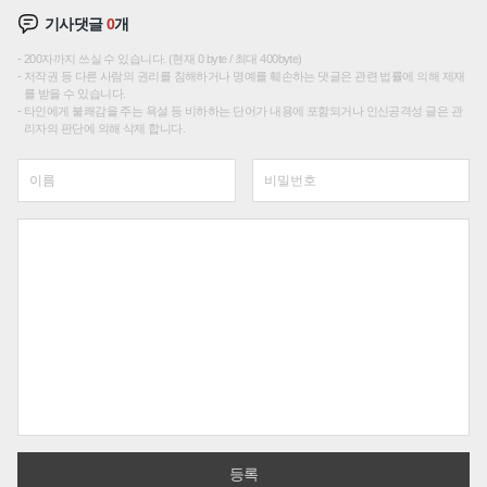
기사댓글
0
개
200자까지 쓰실 수 있습니다. (현재 0 byte / 최대 400byte)
저작권 등 다른 사람의 권리를 침해하거나 명예를 훼손하는 댓글은 관련 법률에 의해 제재
를 받을 수 있습니다.
타인에게 불쾌감을 주는 욕설 등 비하하는 단어가 내용에 포함되거나 인신공격성 글은 관
리자의 판단에 의해 삭제 합니다.