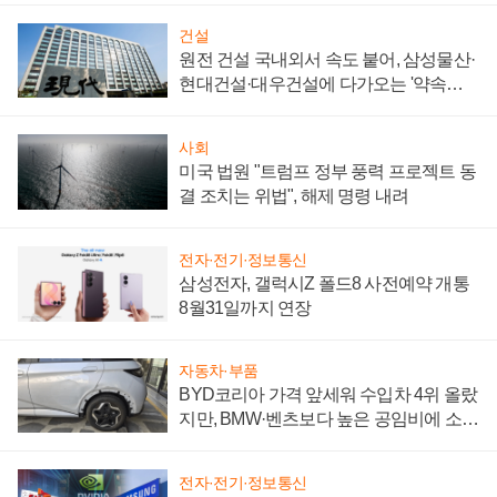
건설
원전 건설 국내외서 속도 붙어, 삼성물산·
현대건설·대우건설에 다가오는 '약속의
시간'
사회
미국 법원 "트럼프 정부 풍력 프로젝트 동
결 조치는 위법", 해제 명령 내려
전자·전기·정보통신
삼성전자, 갤럭시Z 폴드8 사전예약 개통
8월31일까지 연장
자동차·부품
BYD코리아 가격 앞세워 수입차 4위 올랐
지만, BMW·벤츠보다 높은 공임비에 소비
자 불만 폭발
전자·전기·정보통신