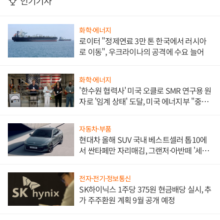
인기기사
화학·에너지
로이터 "정제연료 3만 톤 한국에서 러시아
로 이동", 우크라이나의 공격에 수요 늘어
화학·에너지
'한수원 협력사' 미국 오클로 SMR 연구용 원
자로 '임계 상태' 도달, 미국 에너지부 "중요
한 이정표"
자동차·부품
현대차 올해 SUV 국내 베스트셀러 톱10에
서 싼타페만 자리매김, 그랜저·아반떼 '세단
쌍끌이'로 내수 방어
전자·전기·정보통신
SK하이닉스 1주당 375원 현금배당 실시, 추
가 주주환원 계획 9월 공개 예정