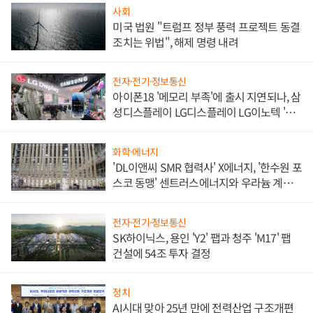
사회
미국 법원 "트럼프 정부 풍력 프로젝트 동결
조치는 위법", 해제 명령 내려
전자·전기·정보통신
아이폰18 '메모리 부족'에 출시 지연되나, 삼
성디스플레이 LG디스플레이 LG이노텍 '탈
애플' 수익 다각화 속도
화학·에너지
'DL이앤씨 SMR 협력사' X에너지, '한수원 포
스코 동맹' 센트러스에너지와 우라늄 계약
체결
전자·전기·정보통신
SK하이닉스, 용인 'Y2' 팹과 청주 'M17' 팹
건설에 54조 투자 결정
정치
AI시대 맞아 25년 만에 전력산업 구조개편