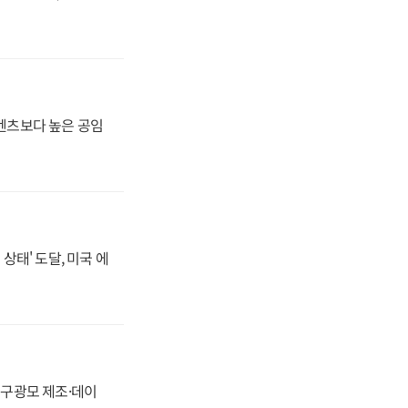
·벤츠보다 높은 공임
상태' 도달, 미국 에
화, 구광모 제조·데이