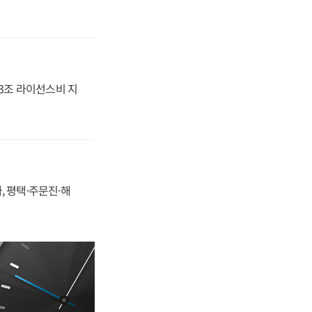
.3조 라이선스비 지
, 평택·주문진·해