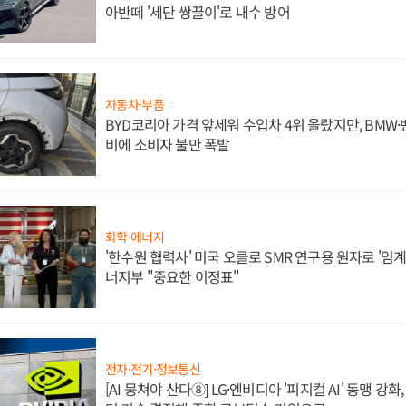
아반떼 '세단 쌍끌이'로 내수 방어
자동차·부품
BYD코리아 가격 앞세워 수입차 4위 올랐지만, BMW
비에 소비자 불만 폭발
화학·에너지
'한수원 협력사' 미국 오클로 SMR 연구용 원자로 '임계 
너지부 "중요한 이정표"
전자·전기·정보통신
[AI 뭉쳐야 산다⑧] LG·엔비디아 '피지컬 AI' 동맹 강