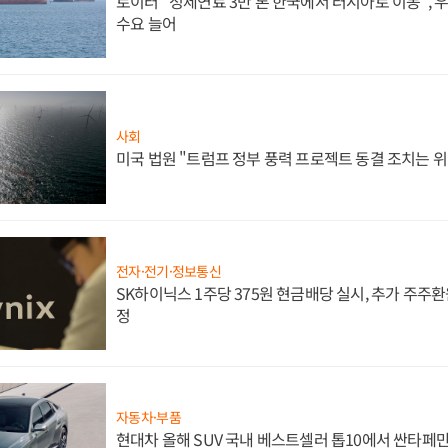
로이터 "정제연료 3만 톤 한국에서 러시아로 이동",
수요 늘어
사회
미국 법원 "트럼프 정부 풍력 프로젝트 동결 조치는 위
전자·전기·정보통신
SK하이닉스 1주당 375원 현금배당 실시, 추가 주주환
정
자동차·부품
현대차 올해 SUV 국내 베스트셀러 톱10에서 싼타페만