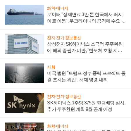
화학·에너지
로이터 "정제연료 3만 톤 한국에서 러시
아로 이동", 우크라이나의 공격에 수요 늘
어
전자·전기·정보통신
삼성전자 SK하이닉스 소극적 주주환원
에 해외 증권가 비판, "반도체 호황 지속
성 의문"
사회
미국 법원 "트럼프 정부 풍력 프로젝트 동
결 조치는 위법", 해제 명령 내려
전자·전기·정보통신
SK하이닉스 1주당 375원 현금배당 실시,
추가 주주환원 계획 9월 공개 예정
화학·에너지