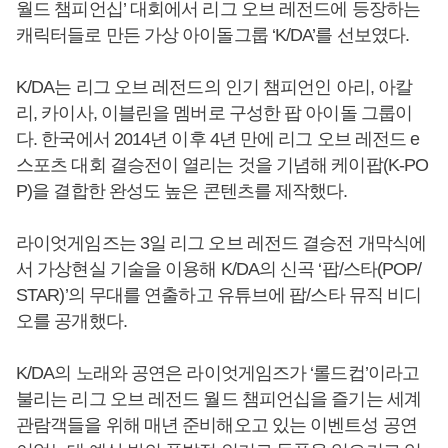
월드 챔피언십’ 대회에서 리그 오브 레전드에 등장하는
캐릭터들로 만든 가상 아이돌그룹 ‘K/DA’를 선보였다.
K/DA는 리그 오브 레전드의 인기 챔피언인 아리, 아칼
리, 카이사, 이블린을 멤버로 구성한 팝 아이돌 그룹이
다. 한국에서 2014년 이후 4년 만에 리그 오브 레전드 e
스포츠 대회 결승전이 열리는 것을 기념해 케이팝(K-PO
P)을 결합한 완성도 높은 콘텐츠를 제작했다.
라이엇게임즈는 3일 리그 오브 레전드 결승전 개막식에
서 가상현실 기술을 이용해 K/DA의 신곡 ‘팝/스타(POP/
STAR)’의 무대를 연출하고 유튜브에 팝/스타 뮤직 비디
오를 공개했다.
K/DA의 노래와 공연은 라이엇게임즈가 ‘롤드컵’이라고
불리는 리그 오브 레전드 월드 챔피언십을 즐기는 세계
관람객들을 위해 매년 준비해오고 있는 이벤트성 공연