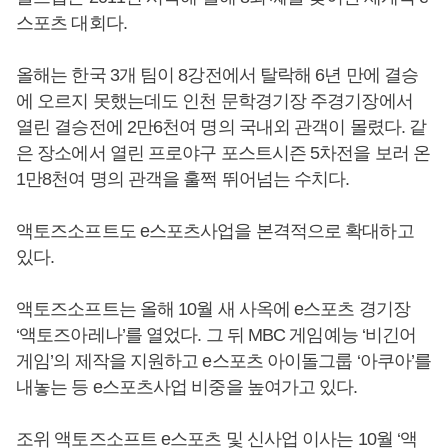
스포츠 대회다.
올해는 한국 3개 팀이 8강전에서 탈락해 6년 만에 결승
에 오르지 못했는데도 인천 문학경기장 주경기장에서
열린 결승전에 2만6천여 명의 국내외 관객이 몰렸다. 같
은 장소에서 열린 프로야구 포스트시즌 5차전을 보러 온
1만8천여 명의 관객을 훌쩍 뛰어넘는 수치다.
액토즈소프트도 e스포츠사업을 본격적으로 확대하고
있다.
액토즈소프트는 올해 10월 새 사옥에 e스포츠 경기장
‘액토즈아레나’를 열었다. 그 뒤 MBC 게임예능 ‘비긴어
게임’의 제작을 지원하고 e스포츠 아이돌그룹 ‘아쿠아’를
내놓는 등 e스포츠사업 비중을 높여가고 있다.
조위 액토즈소프트 e스포츠 및 신사업 이사는 10월 ‘액