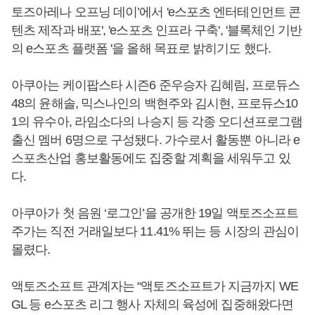
토즈아레나 오프닝 데이’에서 'e스포츠 엔터테인먼트 콘
텐츠 제작과 배포', 'e스포츠 인프라 구축', '블록체인 기반
의 e스포츠 플랫폼 '을 올해 목표로 밝히기도 했다.
아쿠아는 케이팝스타 시즌6 준우승자 김혜림, 프로듀스
48의 윤해솔, 믹스나인의 백현주와 김시현, 프로듀스10
1의 유수아, 라임소다의 나승지 등 각종 오디션프로그램
출신 멤버 6명으로 구성됐다. 가수로서 활동뿐 아니라 e
스포츠산업 홍보활동에도 집중할 계획을 세워두고 있
다.
아쿠아가 첫 음원 ‘로그인’을 공개한 19일 액토즈소프트
주가는 직전 거래일보다 11.41% 뛰는 등 시장의 관심이
몰렸다.
액토즈소프트 관계자는 “액토즈소프트가 지금까지 WE
GL 등 e스포츠 리그 행사 자체의 육성에 집중해왔다면