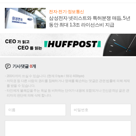
텍 '탈애플' 수익 다각화 속도
전자·전기·정보통신
삼성전자 넷리스트와 특허분쟁 매듭, 5년
동안 최대 1.3조 라이선스비 지급
기사댓글
0
개
200자까지 쓰실 수 있습니다. (현재 0 byte / 최대 400byte)
저작권 등 다른 사람의 권리를 침해하거나 명예를 훼손하는 댓글은 관련 법률에 의해 제재
를 받을 수 있습니다.
타인에게 불쾌감을 주는 욕설 등 비하하는 단어가 내용에 포함되거나 인신공격성 글은 관
리자의 판단에 의해 삭제 합니다.