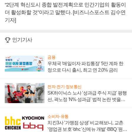
“2단계 혁신도시 종합 발전계획으로 민간기업의 활동이
더 활성화할 것”이라고 말했다. [비즈니스포스트 김수연
기자]
인기기사
금융
우체국 '매일이자 파킹통장' 5만 계좌 한
정으로 다시 출시, 최고 연 2.0% 금리
전자·전기·정보통신
SK하이닉스 노사 '성과급 주식 지급' 평행
선, 곽노정 'N% 성과급' 법적 논란 벗을지
주목
소비자·유통
치킨3사 '가맹점 상생' 비교해보니, 교촌
'영업권 보호'·bhc '신메뉴 개발'·BBQ '원가