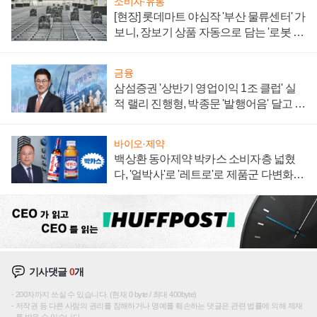
소비자·유통
[현장] 롯데마트 야심작 '부산 물류센터' 가
보니, 장보기 상품 자동으로 담는 '로봇 40
0대' 장관
금융
삼섬증권 '상반기 영업이익 1조 클럽' 실
적 랠리 진행형, 박종문 '발행어음' 달고 연
임 향하나
바이오·제약
백상환 동아제약 박카스 소비자층 넓혔
다, '얼박사'로 '레트로'로 제품군 다변화
주효
기사댓글
0
개
200자까지 쓰실 수 있습니다. (현재 0 byte / 최대 400byte)
저작권 등 다른 사람의 권리를 침해하거나 명예를 훼손하는 댓글은 관련 법률에 의해 제재
를 받을 수 있습니다.