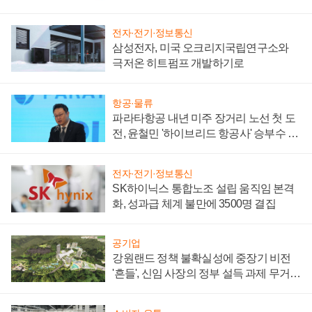
부담'
전자·전기·정보통신
삼성전자, 미국 오크리지국립연구소와
극저온 히트펌프 개발하기로
항공·물류
파라타항공 내년 미주 장거리 노선 첫 도
전, 윤철민 '하이브리드 항공사' 승부수 통
할까
전자·전기·정보통신
SK하이닉스 통합노조 설립 움직임 본격
화, 성과급 체계 불만에 3500명 결집
공기업
강원랜드 정책 불확실성에 중장기 비전
'흔들', 신임 사장의 정부 설득 과제 무거워
져