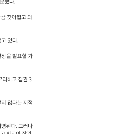
조문했다.
가끔 찾아뵙고 외
고 있다.
실장을 발표할 가
무리하고 집권 3
맞지 않다는 지적
거명된다. 그러나
찮고 황교안 장관