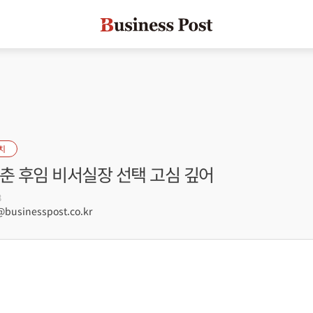
치
춘 후임 비서실장 선택 고심 깊어
8
usinesspost.co.kr