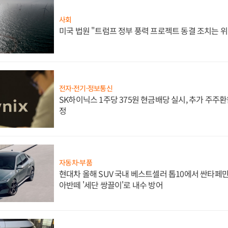
사회
미국 법원 "트럼프 정부 풍력 프로젝트 동결 조치는 위
전자·전기·정보통신
SK하이닉스 1주당 375원 현금배당 실시, 추가 주주환
정
자동차·부품
현대차 올해 SUV 국내 베스트셀러 톱10에서 싼타페만
아반떼 '세단 쌍끌이'로 내수 방어