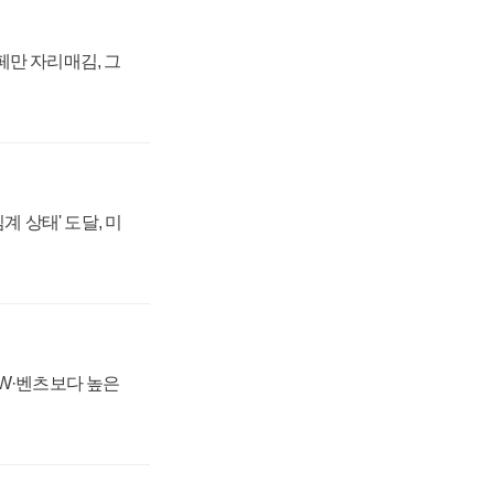
페만 자리매김, 그
계 상태' 도달, 미
MW·벤츠보다 높은