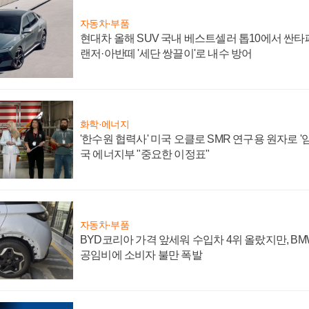
자동차·부품
현대차 올해 SUV 국내 베스트셀러 톱10에서 싼타
랜저·아반떼 '세단 쌍끌이'로 내수 방어
화학·에너지
'한수원 협력사' 미국 오클로 SMR 연구용 원자로 '임
국 에너지부 "중요한 이정표"
자동차·부품
BYD코리아 가격 앞세워 수입차 4위 올랐지만, B
공임비에 소비자 불만 폭발