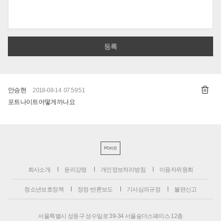
안승현
2018-08-14 07:59:51
포트나이트어떻게까나요
PC버전
회사소개
윤리강령
개인정보처리방침
이용자위원회
청소년보호정책
정정·반론보도
기사심의규정
불편신고
서울특별시 성동구 성수일로 39-34 서울숲더스페이스 12층