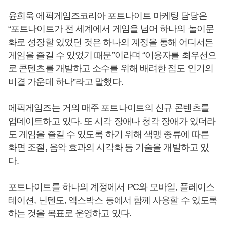
윤희욱 에픽게임즈코리아 포트나이트 마케팅 담당은
“포트나이트가 전 세계에서 게임을 넘어 하나의 놀이문
화로 성장할 있었던 것은 하나의 계정을 통해 어디서든
게임을 즐길 수 있었기 때문”이라며 “이용자를 최우선으
로 콘텐츠를 개발하고 소수를 위해 배려한 점도 인기의
비결 가운데 하나”라고 말했다.
에픽게임즈는 거의 매주 포트나이트의 신규 콘텐츠를
업데이트하고 있다. 또 시각 장애나 청각 장애가 있더라
도 게임을 즐길 수 있도록 하기 위해 색맹 종류에 따른
화면 조절, 음악 효과의 시각화 등 기술을 개발하고 있
다.
포트나이트를 하나의 계정에서 PC와 모바일, 플레이스
테이션, 닌텐도, 엑스박스 등에서 함께 사용할 수 있도록
하는 것을 목표로 운영하고 있다.