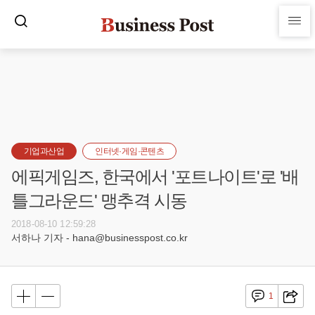
기업과산업
인터넷·게임·콘텐츠
에픽게임즈, 한국에서 '포트나이트'로 '배
틀그라운드' 맹추격 시동
2018-08-10 12:59:28
서하나 기자 - hana@businesspost.co.kr
1