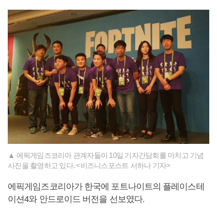
▲ 에픽게임즈코리아 관계자들이 10일 기자간담회를 마치고 기념
사진을 촬영하고 있다. <비즈니스포스트 서하나 기자>
에픽게임즈코리아가 한국에 포트나이트의 플레이스테
이션4와 안드로이드 버전을 선보였다.