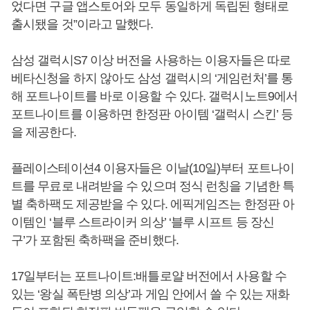
었다면 구글 앱스토어와 모두 동일하게 독립된 형태로
출시됐을 것”이라고 말했다.
삼성 갤럭시S7 이상 버전을 사용하는 이용자들은 따로
베타신청을 하지 않아도 삼성 갤럭시의 ‘게임런처’를 통
해 포트나이트를 바로 이용할 수 있다. 갤럭시노트9에서
포트나이트를 이용하면 한정판 아이템 ‘갤럭시 스킨’ 등
을 제공한다.
플레이스테이션4 이용자들은 이날(10일)부터 포트나이
트를 무료로 내려받을 수 있으며 정식 런칭을 기념한 특
별 축하팩도 제공받을 수 있다. 에픽게임즈는 한정판 아
이템인 ‘블루 스트라이커 의상’ ‘블루 시프트 등 장신
구’가 포함된 축하팩을 준비했다.
17일부터는 포트나이트:배틀로얄 버전에서 사용할 수
있는 ‘왕실 폭탄병 의상’과 게임 안에서 쓸 수 있는 재화