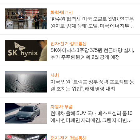
어
화학·에너지
'한수원 협력사' 미국 오클로 SMR 연구용
원자로 '임계 상태' 도달, 미국 에너지부
"중요한 이정표"
전자·전기·정보통신
SK하이닉스 1주당 375원 현금배당 실시,
추가 주주환원 계획 9월 공개 예정
사회
미국 법원 "트럼프 정부 풍력 프로젝트 동
결 조치는 위법", 해제 명령 내려
자동차·부품
현대차 올해 SUV 국내 베스트셀러 톱10
에서 싼타페만 자리매김, 그랜저·아반떼
'세단 쌍끌이'로 내수 방어
전자·전기·정보통신