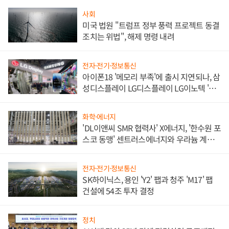
사회
미국 법원 "트럼프 정부 풍력 프로젝트 동결
조치는 위법", 해제 명령 내려
전자·전기·정보통신
아이폰18 '메모리 부족'에 출시 지연되나, 삼
성디스플레이 LG디스플레이 LG이노텍 '탈
애플' 수익 다각화 속도
화학·에너지
'DL이앤씨 SMR 협력사' X에너지, '한수원 포
스코 동맹' 센트러스에너지와 우라늄 계약
체결
전자·전기·정보통신
SK하이닉스, 용인 'Y2' 팹과 청주 'M17' 팹
건설에 54조 투자 결정
정치