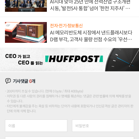
AI시대 맞아 25년 만에 전력산업 구조개편
시동, '발전5사 통합' 넘어 '한전 지주사' 재편
론도
전자·전기·정보통신
AI 메모리반도체 시장에서 낸드플래시보다
D램 부각, 고객사 물량 선점 수요의 '우선순
위'
기사댓글
0
개
200자까지 쓰실 수 있습니다. (현재 0 byte / 최대 400byte)
저작권 등 다른 사람의 권리를 침해하거나 명예를 훼손하는 댓글은 관련 법률에 의해 제재를 받을
수 있습니다.
타인에게 불쾌감을 주는 욕설 등 비하하는 단어가 내용에 포함되거나 인신공격성 글은 관리자의 판
단에 의해 삭제 합니다.