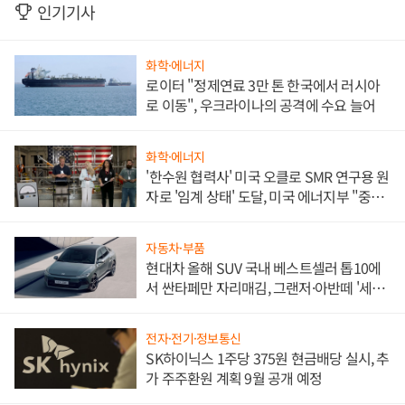
인기기사
화학·에너지
로이터 "정제연료 3만 톤 한국에서 러시아
로 이동", 우크라이나의 공격에 수요 늘어
화학·에너지
'한수원 협력사' 미국 오클로 SMR 연구용 원
자로 '임계 상태' 도달, 미국 에너지부 "중요
한 이정표"
자동차·부품
현대차 올해 SUV 국내 베스트셀러 톱10에
서 싼타페만 자리매김, 그랜저·아반떼 '세단
쌍끌이'로 내수 방어
전자·전기·정보통신
SK하이닉스 1주당 375원 현금배당 실시, 추
가 주주환원 계획 9월 공개 예정