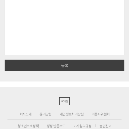
PC버전
회사소개
윤리강령
개인정보처리방침
이용자위원회
청소년보호정책
정정·반론보도
기사심의규정
불편신고