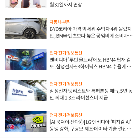
월31일까지 연장
자동차·부품
BYD코리아 가격 앞세워 수입차 4위 올랐지
만, BMW·벤츠보다 높은 공임비에 소비자
불만 폭발
전자·전기·정보통신
엔비디아 '루빈 울트라'에도 HBM4 탑재 검
토, 삼성전자·SK하이닉스 HBM4 수율에 주
도권 갈린다
전자·전기·정보통신
삼성전자 넷리스트와 특허분쟁 매듭, 5년 동
안 최대 1.3조 라이선스비 지급
전자·전기·정보통신
[AI 뭉쳐야 산다⑧] LG·엔비디아 '피지컬 AI'
동맹 강화, 구광모 제조·데이터·기술 결집
해 종합 로보틱스 기업으로