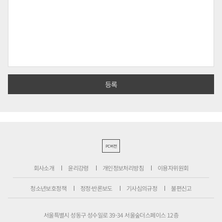
PC버전
회사소개
윤리강령
개인정보처리방침
이용자위원회
청소년보호정책
정정·반론보도
기사심의규정
불편신고
서울특별시 성동구 성수일로 39-34 서울숲더스페이스 12층