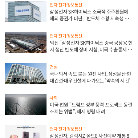
전자·전기·정보통신
삼성전자 SK하이닉스 소극적 주주환원에
해외 증권가 비판, "반도체 호황 지속성 의
문"
전자·전기·정보통신
외신 "삼성전자 SK하이닉스 중국 공장용 현
지 생산 반도체 장비 시험, 미국 수출통제 대
비"
건설
국내외서 속도 붙는 원전 사업, 삼성물산·현
대건설·대우건설에 다가오는 '약속의 시간'
사회
미국 법원 "트럼프 정부 풍력 프로젝트 동결
조치는 위법", 해제 명령 내려
전자·전기·정보통신
삼성전자, 갤럭시Z 폴드8 사전예약 개통 8