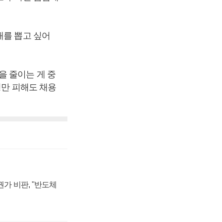
재를 뽑고 싶어
을 줄이는 게 중
형만 피해도 채용
가 비판, "반도체